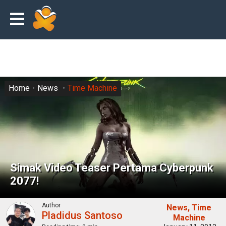
Home
News
Time Machine
Simak Video Teaser Pertama Cyberpunk
2077!
Author
News
Time
Pladidus Santoso
Machine