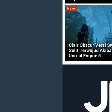
News
Clair Obscur Versi S
Sulit Terwujud Akib
Unreal Engine 5