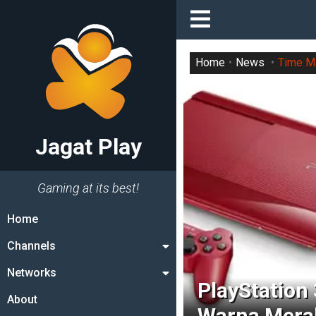
Home
News
Time M
Jagat Play
Gaming at its best!
Home
Channels
Networks
PlayStation
About
Warna Merah