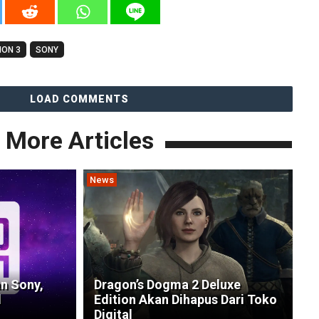
ION 3
SONY
LOAD COMMENTS
More Articles
News
n Sony,
Dragon’s Dogma 2 Deluxe
l
Edition Akan Dihapus Dari Toko
Digital