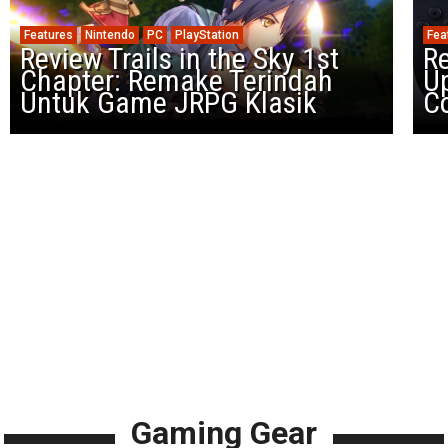
Features
Nintendo
PC
PlayStation
Fea
Review Trails in the Sky 1st
R
Chapter: Remake Terindah
U
Untuk Game JRPG Klasik
Co
Gaming Gear