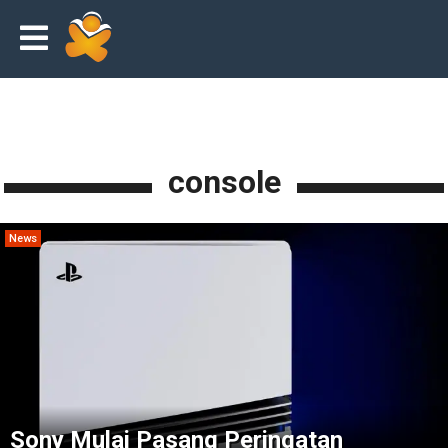
console
News
Sony Mulai Pasang Peringatan