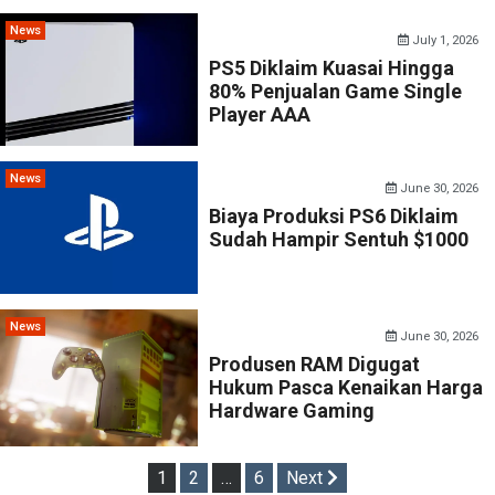
News
July 1, 2026
PS5 Diklaim Kuasai Hingga
80% Penjualan Game Single
Player AAA
News
June 30, 2026
Biaya Produksi PS6 Diklaim
Sudah Hampir Sentuh $1000
News
June 30, 2026
Produsen RAM Digugat
Hukum Pasca Kenaikan Harga
Hardware Gaming
Posts
1
2
…
6
Next