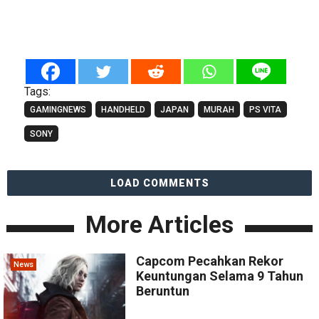
Tags:
GAMINGNEWS
HANDHELD
JAPAN
MURAH
PS VITA
SONY
LOAD COMMENTS
More Articles
Capcom Pecahkan Rekor
News
Keuntungan Selama 9 Tahun
Beruntun