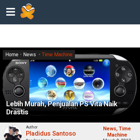
Home
News
Time Machine
Lebih Murah, Penjualan PS Vita Naik
Drastis
Author
News
Time
Pladidus Santoso
Machine