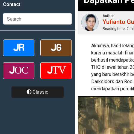
Contact
Author
Yufianto G
Reading time:
2 mi
Akhirnya, hasil lela
karena masalah fina
berhasil mendapatka
THQ di awal tahun 20
yang baru berakhir b
Darksiders dan Red F
mendapatkan pemilik
Classic