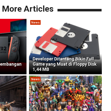
More Articles
News
Developer Ditantang Bikin Full
gembangan
Game yang Muat di Floppy Disk
1,44 MB
News