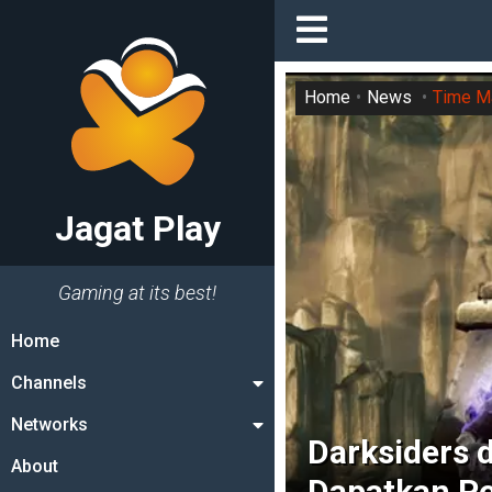
Home
News
Time M
Jagat Play
Gaming at its best!
Home
Channels
Networks
Darksiders 
About
Dapatkan Pe