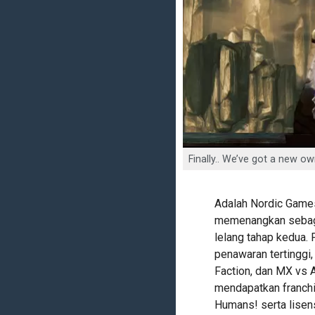
Finally.. We’ve got a new ow
Adalah Nordic Games
memenangkan sebagi
lelang tahap kedua.
penawaran tertinggi,
Faction, dan MX vs A
mendapatkan franchi
Humans! serta lisen