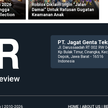
i 2026
Roblox Diklaim Ingin “Jalan
ingga
Damai” Untuk Ratusan Gugatan
llection
Keamanan Anak
PT. Jagat Genta Tek
Jl. Darussaadah RT 002 RW 0
Kp Bulak Timur, Cinangka, K
Depok, Jawa Barat - 16516
Indonesia
eview
 | 2010-2026
HOME
ABOUT US
R