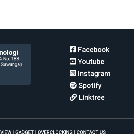
Facebook
nologi
4 No. 188
Youtube
ec Sawangan
Instagram
Spotify
Linktree
EVIEW
GADGET
OVERCLOCKING
CONTACT US