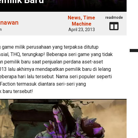
News
Time
readmode
unawan
Machine
April 23, 2013
n
ng game milik perusahaan yang terpaksa ditutup
nsial, THQ, terungkap! Beberapa seri game yang tidak
n pemilik baru saat penjualan perdana aset-aset
13 lalu akhirnya mendapatkan pemilik baru di lelang
eberapa hari lalu tersebut. Nama seri populer seperti
action termasuk diantara seri-seri yang
 baru tersebut!