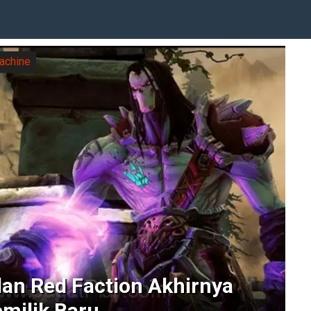
achine
dan Red Faction Akhirnya
milik Baru