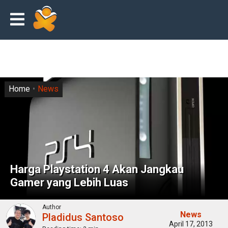
Home
News
Harga Playstation 4 Akan Jangkau
Gamer yang Lebih Luas
Author
News
Pladidus Santoso
April 17, 2013