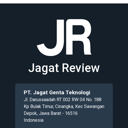
Jagat Review
PT. Jagat Genta Teknologi
Jl. Darussaadah RT 002 RW 04 No. 188
Kp Bulak Timur, Cinangka, Kec Sawangan
Depok, Jawa Barat - 16516
Indonesia