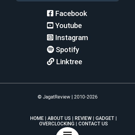
Facebook
Youtube
Instagram
Spotify
Linktree
© JagatReview | 2010-2026
HOME
ABOUT US
REVIEW
GADGET
OVERCLOCKING
CONTACT US