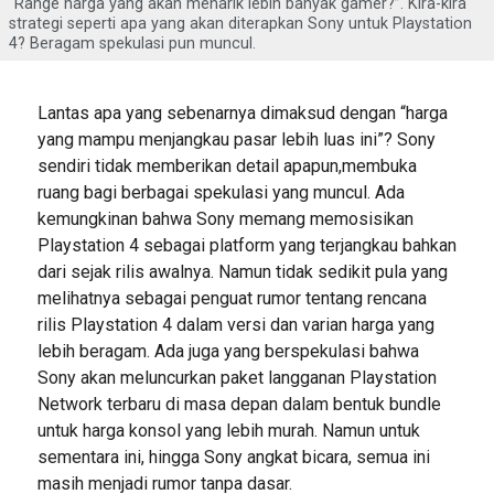
“Range harga yang akan menarik lebih banyak gamer?”. Kira-kira
strategi seperti apa yang akan diterapkan Sony untuk Playstation
4? Beragam spekulasi pun muncul.
Lantas apa yang sebenarnya dimaksud dengan “harga
yang mampu menjangkau pasar lebih luas ini”? Sony
sendiri tidak memberikan detail apapun,membuka
ruang bagi berbagai spekulasi yang muncul. Ada
kemungkinan bahwa Sony memang memosisikan
Playstation 4 sebagai platform yang terjangkau bahkan
dari sejak rilis awalnya. Namun tidak sedikit pula yang
melihatnya sebagai penguat rumor tentang rencana
rilis Playstation 4 dalam versi dan varian harga yang
lebih beragam. Ada juga yang berspekulasi bahwa
Sony akan meluncurkan paket langganan Playstation
Network terbaru di masa depan dalam bentuk bundle
untuk harga konsol yang lebih murah. Namun untuk
sementara ini, hingga Sony angkat bicara, semua ini
masih menjadi rumor tanpa dasar.