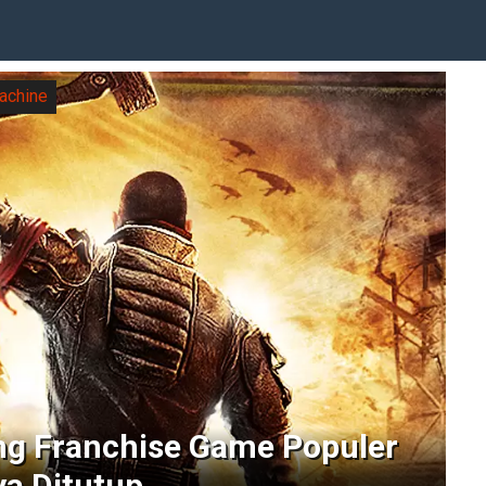
achine
ng Franchise Game Populer
a Ditutup