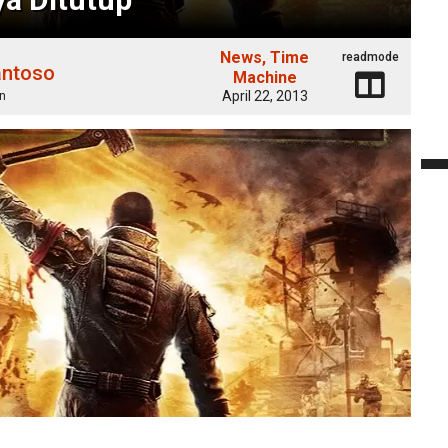
News
Time
readmode
antoso
Machine
April 22, 2013
n