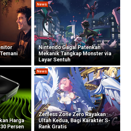
News
nitor
Nintendo Gagal Patenkan
p Temani
Mekanik Tangkap Monster via
Layar Sentuh
News
Zenless Zone Zero Rayakan
kkan Harga
Ultah Kedua, Bagi Karakter S-
30 Persen
Rank Gratis