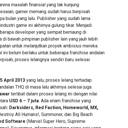
rena masalah finansial yang tak kunjung
esaian, gamer memang sudah harus berpisah
a bulan yang lalu. Publisher yang sudah lama
industri game ini akhirnya gulung tikar. Menjadi
beberapa developer yang sempat bernaung di
 di bawah pimpinan publisher lain yang jauh lebih
atan untuk melanjutkan proyek ambisius mereka.
 ini belum berlaku untuk beberapa franchise andalan
erpisah, proses lelangnya sendiri baru selesai
5 April 2013
yang lalu, proses lelang terhadap
ndalan THQ di masa lalu akhirnya selesai juga.
awar
terlibat dalam proses lelang ini dengan nilai
ntara
USD 6 – 7 juta
. Ada enam franchise yang
isah
: Darksiders, Red Faction, Homeworld, MX,
estroy All Humans!, Summoner, dan Big Beach
ed Software
(Marvel Super Hero, Supreme