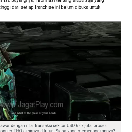
s). Sayangnya, informasi tentang siapa saja yang
inggi dari setiap franchise ini belum dibuka untuk
awar dengan nilai transaksi sekitar USD 6- 7 juta, proses
 populer THQ akhirnya ditutup. Siapa yang memenangkannya?