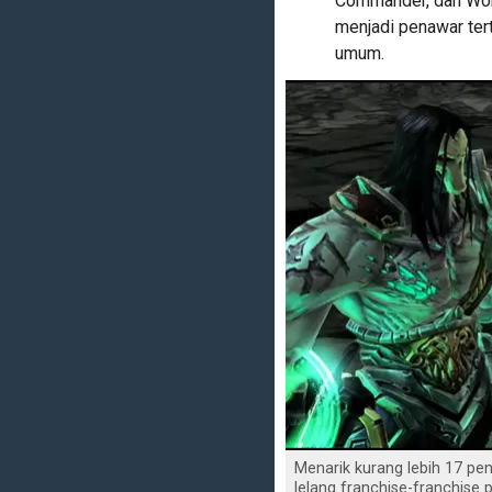
Commander, dan Worm
menjadi penawar tert
umum.
Menarik kurang lebih 17 pen
lelang franchise-franchise