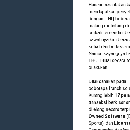
Hancur berantakan ka
mendapatkan penyel
dengan
THQ
beberap
malang melintang di 
berkah tersendiri, 
bawahnya kini berada
sehat dan berkesemp
Namun sayangnya hal
THQ. Dijual secara t
dilakukan.
Dilaksanakan pada
1
beberapa franchise a
Kurang lebih
17 pen
transaksi berkisar a
dilelang secara terp
Owned Software
(D
Sports), dan
Licens