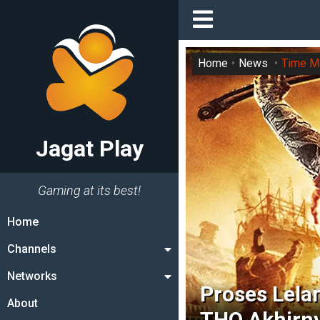
Home
News
Time M
Jagat Play
Gaming at its best!
Home
Channels
Networks
Proses Lela
About
THQ Akhirny