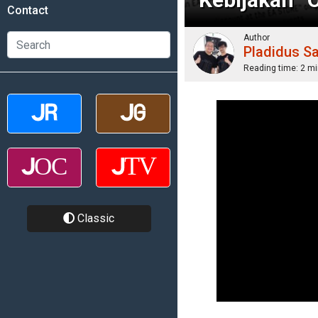
Contact
Author
Pladidus S
Reading time:
2 mi
Classic