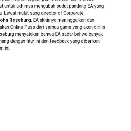
at untuk akhirnya mengubah sudut pandang EA yang
a. Lewat mulut sang director of Corporate
ohn Reseburg
, EA akhirnya meninggalkan dan
kan Online Pass dari semua game yang akan dirilis
eseburg menyatakan bahwa EA sadar bahwa banyak
ang dengan fitur ini dan feedback yang diberikan
 ini.