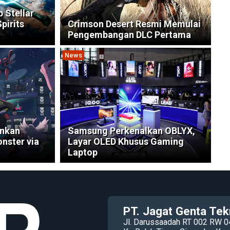
p Stellar
pirits
Crimson Desert Resmi Memulai
Pengembangan DLC Pertama
News
enkan
Samsung Perkenalkan OBLYX,
nster via
Layar OLED Khusus Gaming
Laptop
PT. Jagat Genta Tek
Jl. Darussaadah RT 002 RW 0