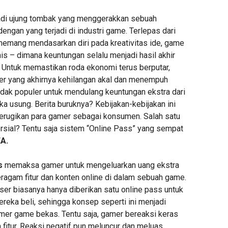
i ujung tombak yang menggerakkan sebuah
 dengan yang terjadi di industri game. Terlepas dari
memang mendasarkan diri pada kreativitas ide, game
is – dimana keuntungan selalu menjadi hasil akhir
. Untuk memastikan roda ekonomi terus berputar,
sher yang akhirnya kehilangan akal dan menempuh
idak populer untuk mendulang keuntungan ekstra dari
a usung. Berita buruknya? Kebijakan-kebijakan ini
 merugikan para gamer sebagai konsumen. Salah satu
ersial? Tentu saja sistem “Online Pass” yang sempat
A.
s
memaksa gamer untuk mengeluarkan uang ekstra
agam fitur dan konten online di dalam sebuah game.
user biasanya hanya diberikan satu online pass untuk
reka beli, sehingga konsep seperti ini menjadi
mer game bekas. Tentu saja, gamer bereaksi keras
fitur. Reaksi negatif pun meluncur dan meluas,