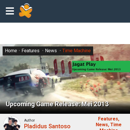
Home
Features
News
Time Machine
Upcoming Game Release: Mei 2013
Features
Author
News
Time
Pladidus Santoso