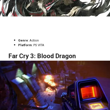
Genre
: Action
Platform
: PS VITA
Far Cry 3: Blood Dragon