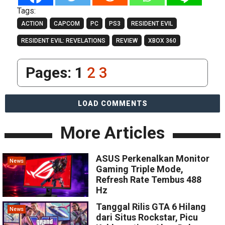
Tags:
ACTION
CAPCOM
PC
PS3
RESIDENT EVIL
RESIDENT EVIL: REVELATIONS
REVIEW
XBOX 360
Pages:
1
2
3
LOAD COMMENTS
More Articles
ASUS Perkenalkan Monitor
News
Gaming Triple Mode,
Refresh Rate Tembus 488
Hz
Tanggal Rilis GTA 6 Hilang
News
dari Situs Rockstar, Picu