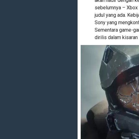
akan hadir dengan k
sebelumnya – Xbox 3
judul yang ada. Kebi
Sony yang mengkonfi
Sementara game-game
dirilis dalam kisaran