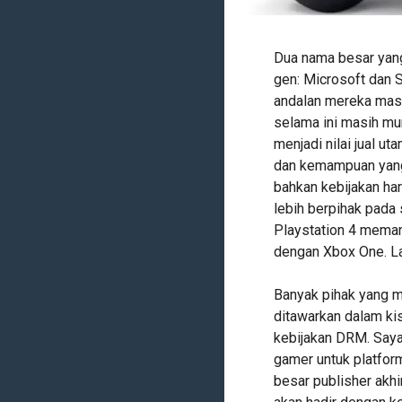
Dua nama besar yang
gen: Microsoft dan
andalan mereka masi
selama ini masih mu
menjadi nilai jual u
dan kemampuan yang 
bahkan kebijakan ha
lebih berpihak pada 
Playstation 4 meman
dengan Xbox One. L
Banyak pihak yang 
ditawarkan dalam ki
kebijakan DRM. Saya
gamer untuk platform
besar publisher ak