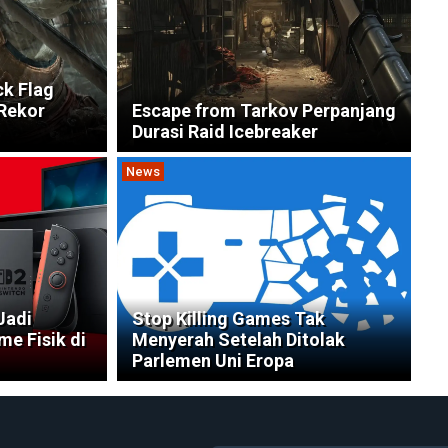
ck Flag
Rekor
Escape from Tarkov Perpanjang
Durasi Raid Icebreaker
News
Jadi
Stop Killing Games Tak
e Fisik di
Menyerah Setelah Ditolak
Parlemen Uni Eropa