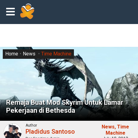
Home
News
Time Machine
Remaja Buat Mod Skyrim Untuk Lamar
Pekerjaan di Bethesda
Author
News
Time
Pladidus Santoso
Machine