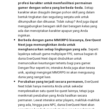
profesi karakter untuk memfasilitasi permainan
gamer dengan selera yang berbeda-beda.
Setiap
karakter akan disuguhi dengan pohon skill yang dalam
bentuk tingkatan dan segudang senjata unik untuk
dikumpulkan dan dikuasai. Tidak cukup? And juga dapat
menggabungkan beragam skill dari beragam kelas yang
ada dan menciptakan karakter apapun yang Anda
inginkan.
Berbeda dengan game MMORPG biasanya, EverQuest
Next juga memungkinkan Anda untuk
menghancurkan setiap lingkungan yang ada.
Seperti
layaknya sebuah game multiplayer FPS, semua bagian di
dunia EverQuest Next dapat dirubuhkan untuk
memunculkan keuntungan tertentu bagi para gamer.
Dengan fitur seperti ini, interaksi Anda juga akan terasa
unik, apalagi mengingat MMORPG ini akan mengusung
dunia yang sangat luas.
Perubahan yang terjadi secara permanen,
EverQuest
Next tidak hanya meminta Anda untuk sekedar
menyelesaikan satu quest ke quest lainnya, tetapi juga
menikmati perubahan yang Anda hasilkan secara
permanen. Lewat interaksi antar players, makhluk-makhluk
yang ada, hingga para NPC, dunia EverQuest Next akan