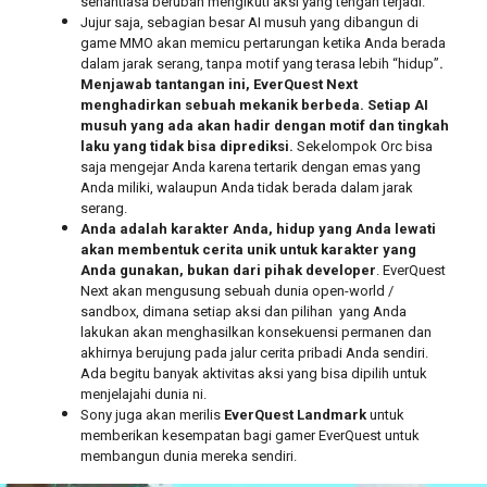
senantiasa berubah mengikuti aksi yang tengah terjadi.
Jujur saja, sebagian besar AI musuh yang dibangun di
game MMO akan memicu pertarungan ketika Anda berada
dalam jarak serang, tanpa motif yang terasa lebih “hidup”
.
Menjawab tantangan ini, EverQuest Next
menghadirkan sebuah mekanik berbeda. Setiap AI
musuh yang ada akan hadir dengan motif dan tingkah
laku yang tidak bisa diprediksi.
Sekelompok Orc bisa
saja mengejar Anda karena tertarik dengan emas yang
Anda miliki, walaupun Anda tidak berada dalam jarak
serang.
Anda adalah karakter Anda, hidup yang Anda lewati
akan membentuk cerita unik untuk karakter yang
Anda gunakan, bukan dari pihak developer
. EverQuest
Next akan mengusung sebuah dunia open-world /
sandbox, dimana setiap aksi dan pilihan yang Anda
lakukan akan menghasilkan konsekuensi permanen dan
akhirnya berujung pada jalur cerita pribadi Anda sendiri.
Ada begitu banyak aktivitas aksi yang bisa dipilih untuk
menjelajahi dunia ni.
Sony juga akan merilis
EverQuest Landmark
untuk
memberikan kesempatan bagi gamer EverQuest untuk
membangun dunia mereka sendiri.