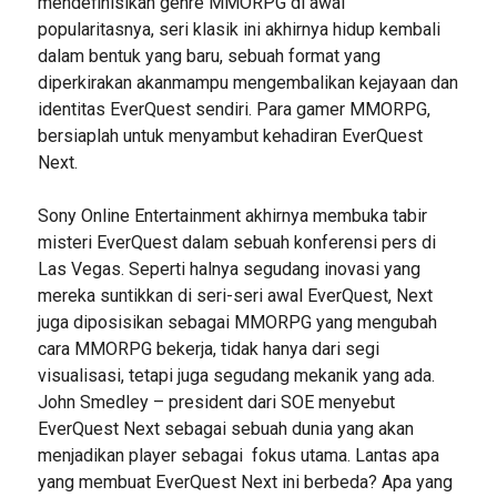
mendefinisikan genre MMORPG di awal
popularitasnya, seri klasik ini akhirnya hidup kembali
dalam bentuk yang baru, sebuah format yang
diperkirakan akanmampu mengembalikan kejayaan dan
identitas EverQuest sendiri. Para gamer MMORPG,
bersiaplah untuk menyambut kehadiran EverQuest
Next.
Sony Online Entertainment akhirnya membuka tabir
misteri EverQuest dalam sebuah konferensi pers di
Las Vegas. Seperti halnya segudang inovasi yang
mereka suntikkan di seri-seri awal EverQuest, Next
juga diposisikan sebagai MMORPG yang mengubah
cara MMORPG bekerja, tidak hanya dari segi
visualisasi, tetapi juga segudang mekanik yang ada.
John Smedley – president dari SOE menyebut
EverQuest Next sebagai sebuah dunia yang akan
menjadikan player sebagai fokus utama. Lantas apa
yang membuat EverQuest Next ini berbeda? Apa yang