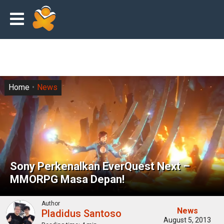
Home
News
Sony Perkenalkan EverQuest Next –
MMORPG Masa Depan!
Author
News
Pladidus Santoso
August 5, 2013