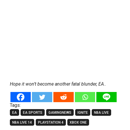
Hope it won’t become another fatal blunder, EA..
Tags:
EA
EA SPORTS
GAMINGNEWS
IGNITE
NBA LIVE
NBA LIVE 14
PLAYSTATION 4
XBOX ONE