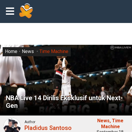
Home
News
Time Machine
NBA Live 14 Dirilis Eksklusif untuk Next-
Gen
News
Time
Author
Machine
Pladidus Santoso