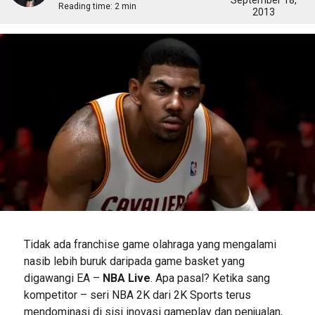
September 18,
Reading time:
2 min
2013
Tidak ada franchise game olahraga yang mengalami
nasib lebih buruk daripada game basket yang
digawangi EA –
NBA Live
. Apa pasal? Ketika sang
kompetitor – seri NBA 2K dari 2K Sports terus
mendominasi di sisi inovasi gameplay dan penjualan,