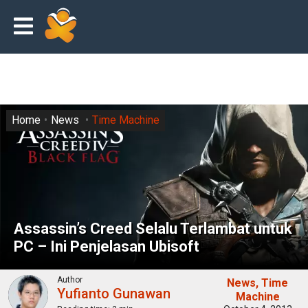
Home
News
Time Machine
Assassin’s Creed Selalu Terlambat untuk
PC – Ini Penjelasan Ubisoft
Author
News
Time
Yufianto Gunawan
Machine