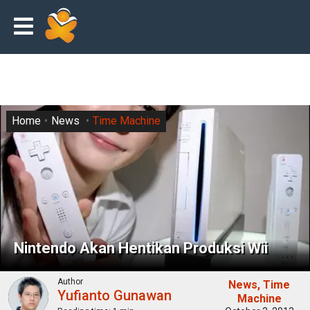
Home
News
Time Machine
Nintendo Akan Hentikan Produksi Wii
Author
News
Time
Yufianto Gunawan
Machine