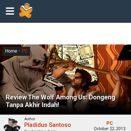
Home
PC
Review The Wolf Among Us: Dongeng
Tanpa Akhir Indah!
Author
PC
Pladidus Santoso
October 22, 2013