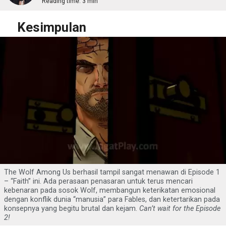
Reading time:
3 min
Kesimpulan
The Wolf Among Us berhasil tampil sangat menawan di Episode 1
– “Faith” ini. Ada perasaan penasaran untuk terus mencari
kebenaran pada sosok Wolf, membangun keterikatan emosional
dengan konflik dunia “manusia” para Fables, dan ketertarikan pada
konsepnya yang begitu brutal dan kejam.
Can’t wait for the Episode
2!