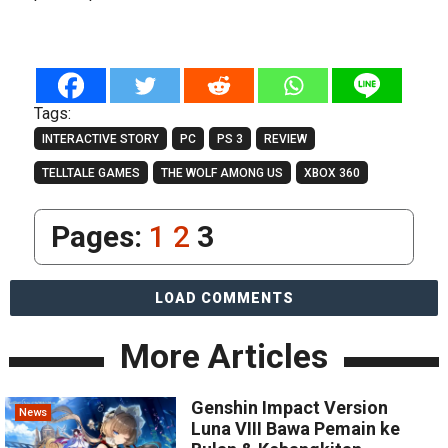
Tags:
INTERACTIVE STORY
PC
PS 3
REVIEW
TELLTALE GAMES
THE WOLF AMONG US
XBOX 360
Pages:
1
2
3
LOAD COMMENTS
More Articles
Genshin Impact Version
News
Luna VIII Bawa Pemain ke