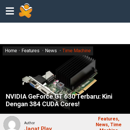
Home
Features
News
Time Machine
NVIDIA GeForce GT 630 Terbaru: Kini
Dengan 384 CUDA Cores!
Features
Author
News
Time
Jagat Play