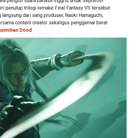
a pengisi suara bahasa Inggris untuk Sephiroth
eri penutup trilogi remake Final Fantasy VII tersebut.
g langsung dari sang produser, Naoki Hamaguchi,
rsama content creator sekaligus penggemar berat
ximilian Dood
.