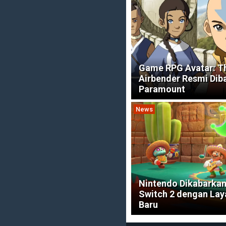
Game RPG Avatar: T
Airbender Resmi Dib
Paramount
News
Nintendo Dikabarkan
Switch 2 dengan Lay
Baru