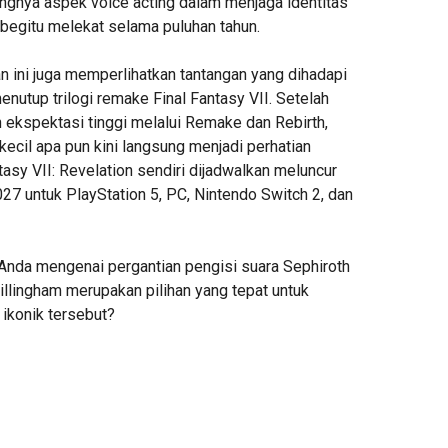
ingnya aspek voice acting dalam menjaga identitas
 begitu melekat selama puluhan tahun.
san ini juga memperlihatkan tantangan yang dihadapi
nutup trilogi remake Final Fantasy VII. Setelah
ekspektasi tinggi melalui Remake dan Rebirth,
ecil apa pun kini langsung menjadi perhatian
tasy VII: Revelation sendiri dijadwalkan meluncur
7 untuk PlayStation 5, PC, Nintendo Switch 2, dan
nda mengenai pergantian pengisi suara Sephiroth
illingham merupakan pilihan yang tepat untuk
 ikonik tersebut?