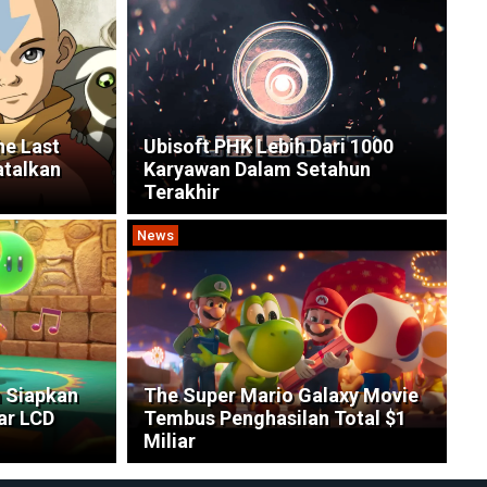
he Last
Ubisoft PHK Lebih Dari 1000
atalkan
Karyawan Dalam Setahun
Terakhir
News
 Siapkan
The Super Mario Galaxy Movie
ar LCD
Tembus Penghasilan Total $1
Miliar