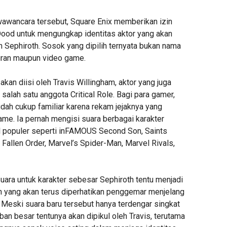
wawancara tersebut, Square Enix memberikan izin
ood untuk mengungkap identitas aktor yang akan
 Sephiroth. Sosok yang dipilih ternyata bukan nama
buran maupun video game.
akan diisi oleh Travis Willingham, aktor yang juga
 salah satu anggota Critical Role. Bagi para gamer,
ah cukup familiar karena rekam jejaknya yang
game. Ia pernah mengisi suara berbagai karakter
l populer seperti inFAMOUS Second Son, Saints
 Fallen Order, Marvel’s Spider-Man, Marvel Rivals,
uara untuk karakter sebesar Sephiroth tentu menjadi
n yang akan terus diperhatikan penggemar menjelang
 Meski suara baru tersebut hanya terdengar singkat
eban besar tentunya akan dipikul oleh Travis, terutama