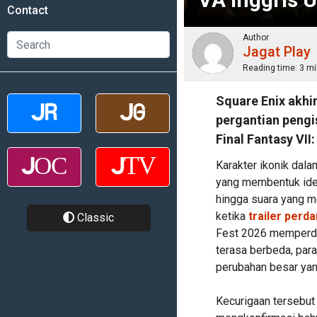
Contact
Author
Jagat Play
Reading time:
3 mi
Square Enix akh
pergantian pengis
Final Fantasy VII:
Karakter ikonik dal
yang membentuk ident
hingga suara yang m
ketika
trailer perd
Classic
Fest 2026 memperde
terasa berbeda, pa
perubahan besar yang
Kecurigaan tersebut 