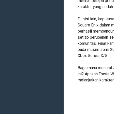
melihat betapa pent
karakter yang sudah
Di sisi lain, keputu
Square Enix dalam me
berhasil membangun 
setiap perubahan sek
komunitas. Final Fan
pada musim semi 202
Xbox Series X/S.
Bagaimana menurut A
ini? Apakah Travis W
melanjutkan karakter