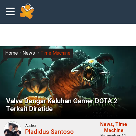
Home
News
Time Machine
Valve Dengar Keluhan Gamer DOTA 2
Terkait Diretide
News
Time
Author
Machine
Pladidus Santoso