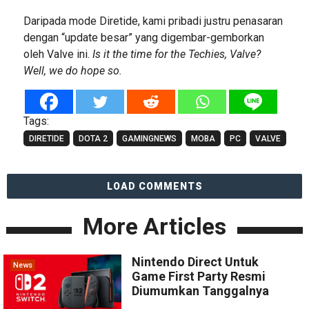
Daripada mode Diretide, kami pribadi justru penasaran
dengan “update besar” yang digembar-gemborkan
oleh Valve ini.
Is it the time for the Techies, Valve?
Well, we do hope so.
Tags:
DIRETIDE
DOTA 2
GAMINGNEWS
MOBA
PC
VALVE
LOAD COMMENTS
More Articles
Nintendo Direct Untuk
News
Game First Party Resmi
Diumumkan Tanggalnya