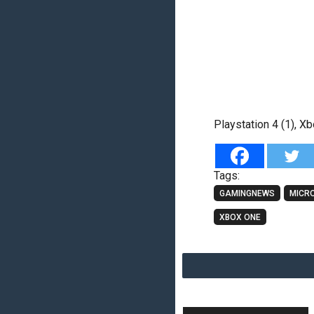
Playstation 4 (1), X
Tags:
GAMINGNEWS
MICR
XBOX ONE