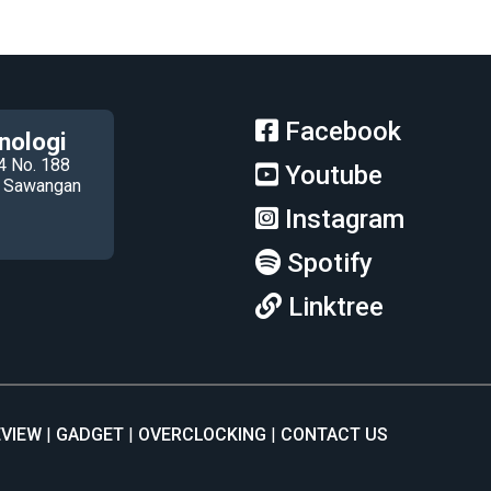
Facebook
nologi
4 No. 188
Youtube
ec Sawangan
Instagram
Spotify
Linktree
EVIEW
GADGET
OVERCLOCKING
CONTACT US