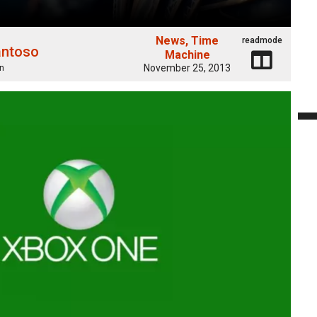
News
Time
readmode
antoso
Machine
November 25, 2013
n