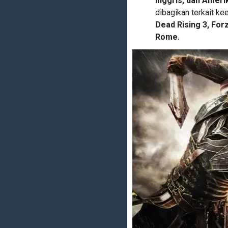
Inggris, dan Ameri
dibagikan terkait k
Dead Rising 3, Forz
Rome.