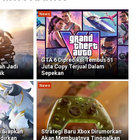
News
GTA 6 Diprediksi Tembus 51
ah Jadi
Juta Copy Terjual Dalam
ik
Sepekan
News
a Siapkan
Strategi Baru Xbox Dirumorkan
adirkan
Akan Membuatnya Tinggalkan