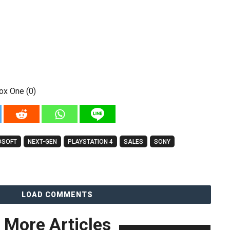
box One (0)
OSOFT
NEXT-GEN
PLAYSTATION 4
SALES
SONY
LOAD COMMENTS
More Articles