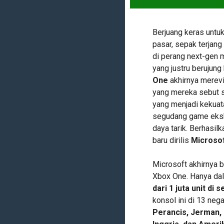
Berjuang keras untu
pasar, sepak terjan
di perang next-gen 
yang justru berujun
One
akhirnya merevi
yang mereka sebut s
yang menjadi kekuat
segudang game ekskl
daya tarik. Berhasil
baru dirilis
Microso
Microsoft akhirnya b
Xbox One. Hanya da
dari 1 juta unit di 
konsol ini di 13 neg
Perancis, Jerman, I