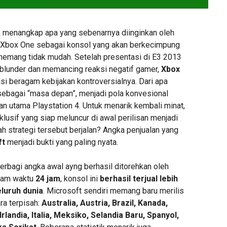
k menangkap apa yang sebenarnya diinginkan oleh
g Xbox One sebagai konsol yang akan berkecimpung
memang tidak mudah. Setelah presentasi di E3 2013
g blunder dan memancing reaksi negatif gamer,
Xbox
si beragam kebijakan kontroversialnya. Dari apa
ebagai “masa depan”, menjadi pola konvesional
an utama Playstation 4. Untuk menarik kembali minat,
usif yang siap meluncur di awal perilisan menjadi
kah strategi tersebut berjalan? Angka penjualan yang
ft
menjadi bukti yang paling nyata.
erbagi angka awal ayng berhasil ditorehkan oleh
lam waktu
24 jam
, konsol ini
berhasil terjual lebih
seluruh dunia
. Microsoft sendiri memang baru merilis
ara terpisah:
Australia, Austria, Brazil, Kanada,
rlandia, Italia, Meksiko, Selandia Baru, Spanyol,