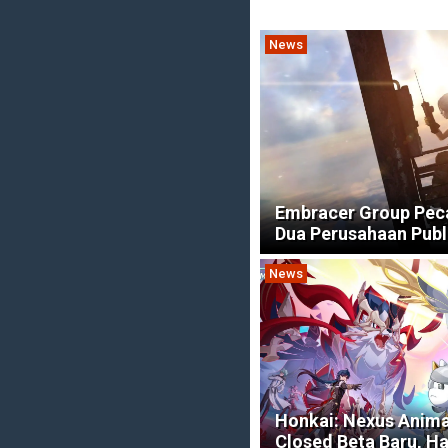
News
Embracer Group Pec
Dua Perusahaan Publ
News
Honkai: Nexus Anim
Closed Beta Baru, H