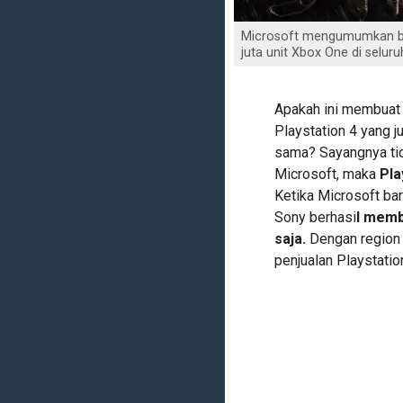
Microsoft mengumumkan ba
juta unit Xbox One di seluruh
Apakah ini membuat 
Playstation 4 yang j
sama? Sayangnya tida
Microsoft, maka
Pla
Ketika Microsoft bar
Sony berhasi
l memb
saja.
Dengan region 
penjualan Playstatio