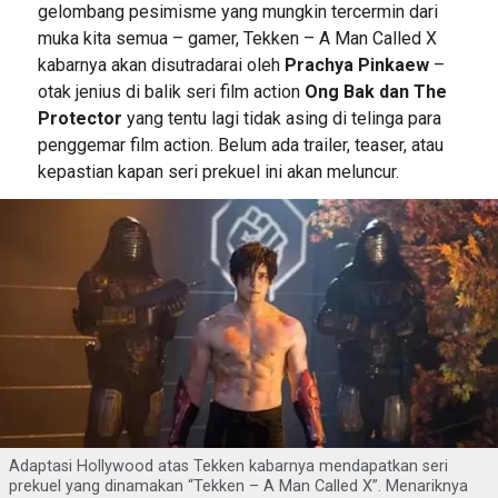
gelombang pesimisme yang mungkin tercermin dari
muka kita semua – gamer, Tekken – A Man Called X
kabarnya akan disutradarai oleh
Prachya Pinkaew
–
otak jenius di balik seri film action
Ong Bak dan The
Protector
yang tentu lagi tidak asing di telinga para
penggemar film action. Belum ada trailer, teaser, atau
kepastian kapan seri prekuel ini akan meluncur.
Adaptasi Hollywood atas Tekken kabarnya mendapatkan seri
prekuel yang dinamakan “Tekken – A Man Called X”. Menariknya