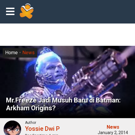
Home
News
Mr.Freeze Jadi Musuh Baru di Batman:
Arkham Origins?
Author
News
Yossie Dwi P
January 2, 2014