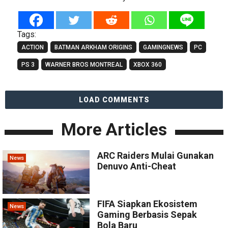
Tags:
ACTION
BATMAN ARKHAM ORIGINS
GAMINGNEWS
PC
PS 3
WARNER BROS MONTREAL
XBOX 360
LOAD COMMENTS
More Articles
ARC Raiders Mulai Gunakan
News
Denuvo Anti-Cheat
FIFA Siapkan Ekosistem
News
Gaming Berbasis Sepak
Bola Baru