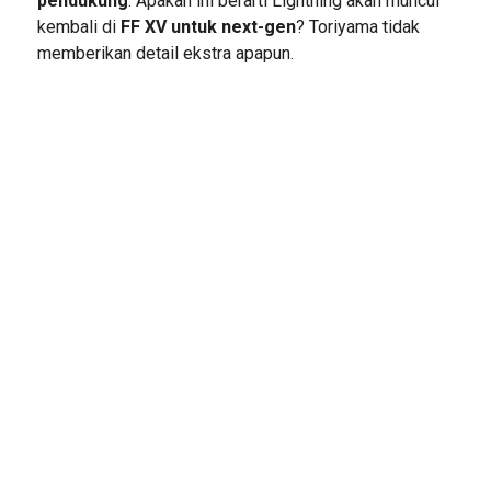
pendukung
. Apakah ini berarti Lightning akan muncul
kembali di
FF XV untuk next-gen
? Toriyama tidak
memberikan detail ekstra apapun.