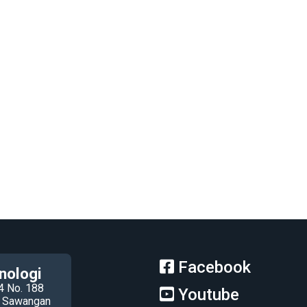
Facebook
nologi
4 No. 188
Youtube
ec Sawangan