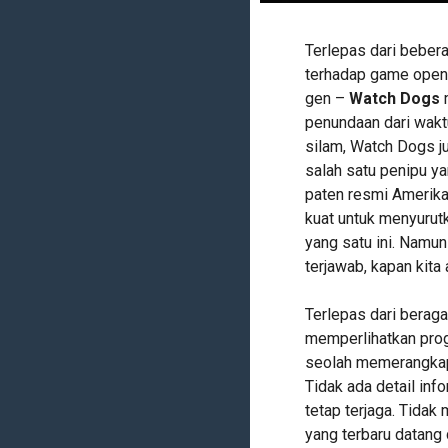
Terlepas dari beber
terhadap game open
gen –
Watch Dogs
m
penundaan dari waktu
silam, Watch Dogs j
salah satu penipu y
paten resmi Amerika
kuat untuk menyuru
yang satu ini. Namun
terjawab, kapan kita
Terlepas dari berag
memperlihatkan pro
seolah memerangkap 
Tidak ada detail inf
tetap terjaga. Tidak
yang terbaru datang 