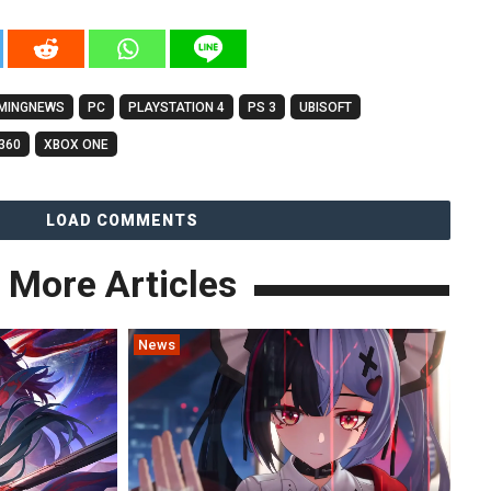
MINGNEWS
PC
PLAYSTATION 4
PS 3
UBISOFT
360
XBOX ONE
LOAD COMMENTS
More Articles
News