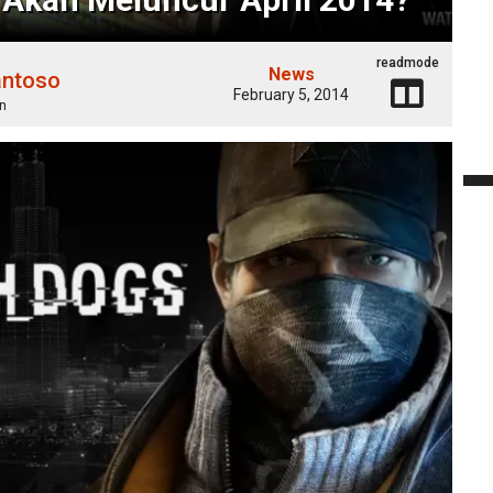
readmode
News
antoso
February 5, 2014
n