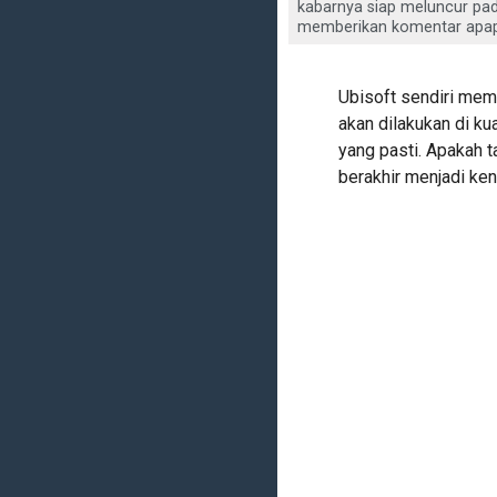
kabarnya siap meluncur pad
memberikan komentar apapun
Ubisoft sendiri me
akan dilakukan di ku
yang pasti. Apakah t
berakhir menjadi ken