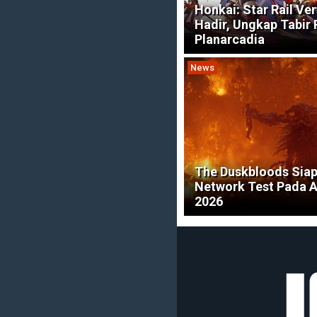
Honkai: Star Rail Ver
Hadir, Ungkap Tabir 
Planarcadia
News
The Duskbloods Sia
Network Test Pada 
2026