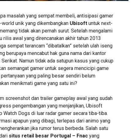
apa masalah yang sempat membeli, antisipasi gamer
-world unik yang dikembangkan
Ubisoft
untuk next-
emang tidak akan pernah surut. Setelah mengalami
 rilis awal yang direncanakan akhir tahun 2013
uga sempat terancam “dibatalkan” setelah ulah iseng
ang berupaya mencabut hak guna nama dari kantor
 Serikat. Namun tidak ada satupun kasus yang cukup
tkan semangat gamer untuk segera mencicipi game
 pertanyaan yang paling besar sendiri belum
 akan menikmati game yang satu ini?
am screenshot dan trailer gameplay awal yang sudah
gress pengembangan yang menjanjikan, Ubisoft
Watch Dogs di luar radar gamer secara tiba-tiba.
ormasi apapun yang dibagi, terlepas dari animo yang
 mengherankan jika rumor terus berbeda. Salah satu
dari
situs retail besar Portugal – Fnac
yang