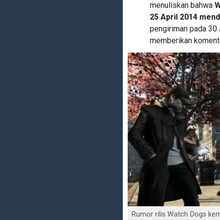
menuliskan bahwa
W
25 April 2014 men
pengiriman pada 30 A
memberikan komentar 
Rumor rilis Watch Dogs kem