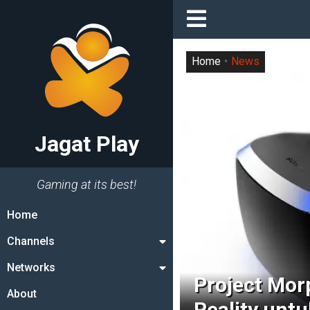
Home
News
Jagat Play
Gaming at its best!
Home
Channels
Networks
Project Mor
About
Reality unt