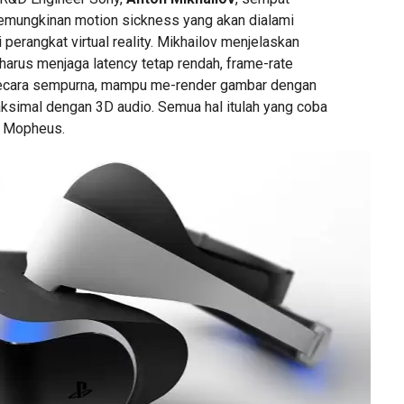
emungkinan motion sickness yang akan dialami
erangkat virtual reality. Mikhailov menjelaskan
y harus menjaga latency tetap rendah, frame-rate
i secara sempurna, mampu me-render gambar dengan
aksimal dengan 3D audio. Semua hal itulah yang coba
ct Mopheus.