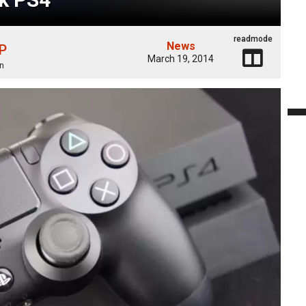
readmode
News
 P
March 19, 2014
n