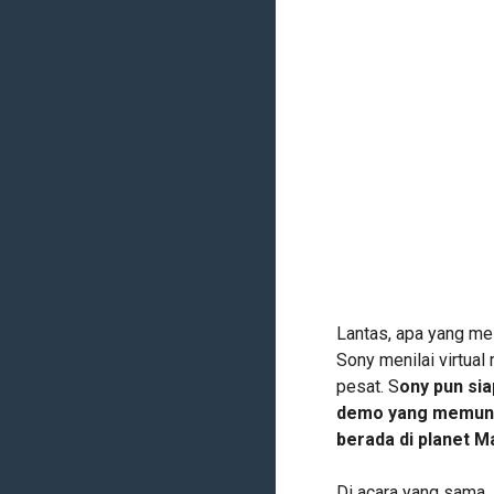
Lantas, apa yang m
Sony menilai virtual
pesat. S
ony pun si
demo yang memung
berada di planet M
Di acara yang sama,