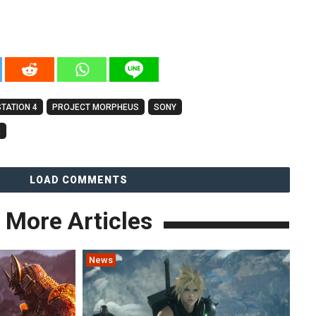
TATION 4
PROJECT MORPHEUS
SONY
R
LOAD COMMENTS
More Articles
News