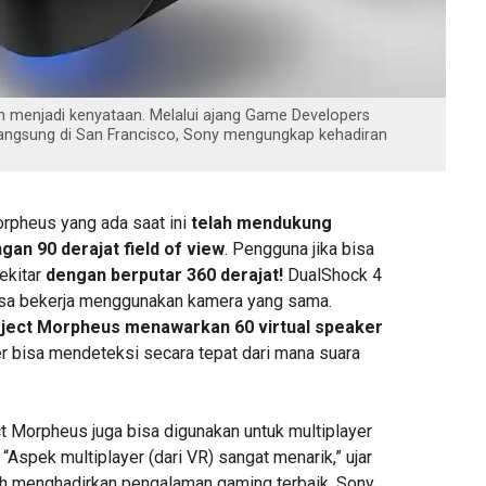
lah menjadi kenyataan. Melalui ajang Game Developers
angsung di San Francisco, Sony mengungkap kehadiran
orpheus yang ada saat ini
telah mendukung
gan 90 derajat field of view
. Pengguna jika bisa
ekitar
dengan berputar 360 derajat!
DualShock 4
sa bekerja menggunakan kamera yang sama.
ject Morpheus menawarkan 60 virtual speaker
 bisa mendeteksi secara tepat dari mana suara
t Morpheus juga bisa digunakan untuk multiplayer
 “Aspek multiplayer (dari VR) sangat menarik,” ujar
bih menghadirkan pengalaman gaming terbaik, Sony