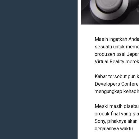
Masih ingatkah And
sesuatu untuk memen
produsen asal Jepan
Virtual Reality mere
Kabar tersebut pun k
Developers Conferen
mengungkap kehadi
Meski masih disebut
produk final yang si
Sony, pihaknya akan 
berjalannya waktu.