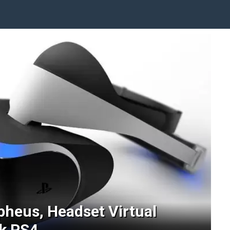
pheus, Headset Virtual
uk PS4