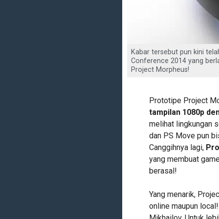
Kabar tersebut pun kini te
Conference 2014 yang berl
Project Morpheus!
Prototipe Project M
tampilan 1080p den
melihat lingkungan s
dan PS Move pun bi
Canggihnya lagi,
Pro
yang membuat gamer
berasal!
Yang menarik, Projec
online maupun local!
Mikhailov. Untuk le