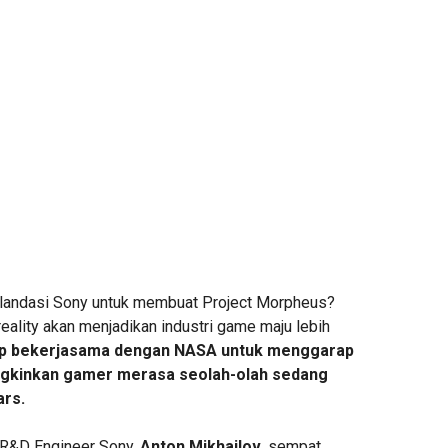
elandasi Sony untuk membuat Project Morpheus?
 reality akan menjadikan industri game maju lebih
ap bekerjasama dengan NASA untuk menggarap
kinkan gamer merasa seolah-olah sedang
ars.
 R&D Engineer Sony,
Anton Mikhailov
, sempat