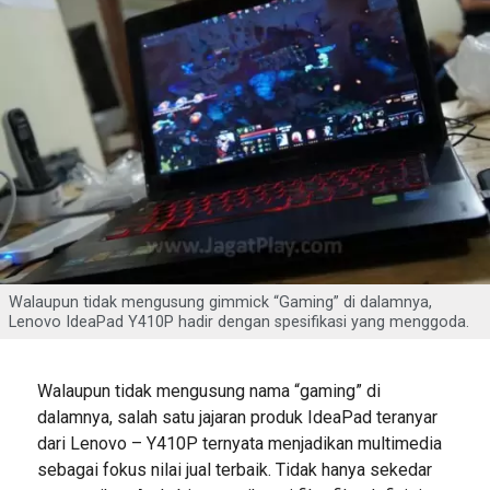
Walaupun tidak mengusung gimmick “Gaming” di dalamnya,
Lenovo IdeaPad Y410P hadir dengan spesifikasi yang menggoda.
Walaupun tidak mengusung nama “gaming” di
dalamnya, salah satu jajaran produk IdeaPad teranyar
dari Lenovo – Y410P ternyata menjadikan multimedia
sebagai fokus nilai jual terbaik. Tidak hanya sekedar