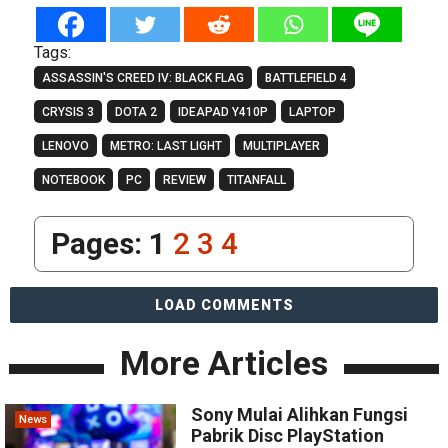
Tags:
ASSASSIN'S CREED IV: BLACK FLAG
BATTLEFIELD 4
CRYSIS 3
DOTA 2
IDEAPAD Y410P
LAPTOP
LENOVO
METRO: LAST LIGHT
MULTIPLAYER
NOTEBOOK
PC
REVIEW
TITANFALL
Pages:
1
2
3
4
LOAD COMMENTS
More Articles
Sony Mulai Alihkan Fungsi
News
Pabrik Disc PlayStation