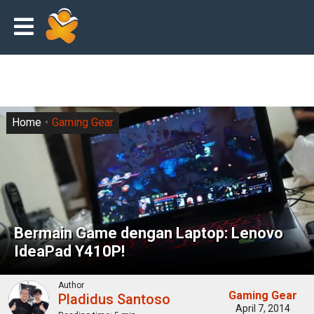
Home
Gaming Gear
Bermain Game dengan Laptop: Lenovo
IdeaPad Y410P!
Author
Gaming Gear
Pladidus Santoso
April 7, 2014