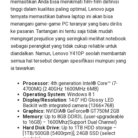
memastikan Anda bisa menikmati film-film definisi
tinggi dalam kualitas paling optimal, Lenovo juga
ternyata memastikan bahwa laptop ini akan bisa
menangani game-game PC teranyar yang baru dirilis
ke pasaran. Tantangan ini tentu saja tidak mudah
mengingat prejudice yang seringkali melihat notebook
sebagai perangkat yang tidak cukup reliable untuk
diandalkan. Namun, Lenovo Y410P seolah membantah
semua hal tersebut dengan spesifikasi mumpuni yang
ia tawarkan.
Processor:
4th generation Intel® Core™ i7-
4700MQ (2.40GHz 1600MHz 6MB)
Operating System
: Windows 8.1
Display/Resolution
: 14.0″ HD Glossy LED
Backlit with integrated camera (1366×768)
Graphics:
NVIDIA® GeForce® GT750M 2GB
Memory:
Up to 8GB DDR3L (user-upgradeable
to 16GB) – 1600Mhz(Support Dual Channel)
Hard Disk Drive:
Up to 1TB HDD storage –
[1TB/500GB (5400rpm)], 24GB SSD (select