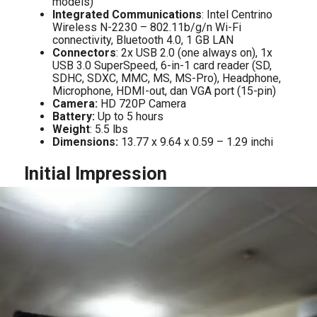
models)
Integrated Communications
: Intel Centrino
Wireless N-2230 – 802.11b/g/n Wi-Fi
connectivity, Bluetooth 4.0, 1 GB LAN
Connectors
: 2x USB 2.0 (one always on), 1x
USB 3.0 SuperSpeed, 6-in-1 card reader (SD,
SDHC, SDXC, MMC, MS, MS-Pro), Headphone,
Microphone, HDMI-out, dan VGA port (15-pin)
Camera:
HD 720P Camera
Battery:
Up to 5 hours
Weight
: 5.5 lbs
Dimensions:
13.77 x 9.64 x 0.59 – 1.29 inchi
Initial Impression