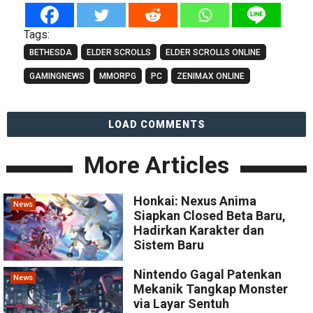
Tags:
BETHESDA
ELDER SCROLLS
ELDER SCROLLS ONLINE
GAMINGNEWS
MMORPG
PC
ZENIMAX ONLINE
LOAD COMMENTS
More Articles
Honkai: Nexus Anima
News
Siapkan Closed Beta Baru,
Hadirkan Karakter dan
Sistem Baru
Nintendo Gagal Patenkan
News
Mekanik Tangkap Monster
via Layar Sentuh