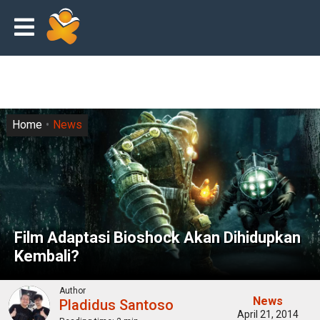
Home
News
Film Adaptasi Bioshock Akan Dihidupkan
Kembali?
Author
News
Pladidus Santoso
April 21, 2014