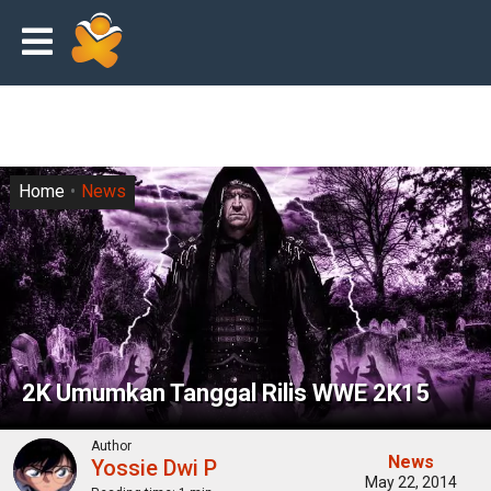
Home
News
2K Umumkan Tanggal Rilis WWE 2K15
Author
News
Yossie Dwi P
May 22, 2014