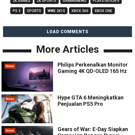
2K GAMES
2K SPORTS
GAMINGNEWS
PLAYSTATION 4
PS 3
SPORTS
WWE 2K15
XBOX 360
XBOX ONE
LOAD COMMENTS
More Articles
Philips Perkenalkan Monitor
News
Gaming 4K QD-OLED 165 Hz
Hype GTA 6 Meningkatkan
News
Penjualan PS5 Pro
Gears of War: E-Day Siapkan
News