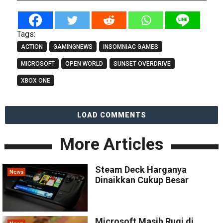
Tags:
ACTION
GAMINGNEWS
INSOMNIAC GAMES
MICROSOFT
OPEN WORLD
SUNSET OVERDRIVE
XBOX ONE
LOAD COMMENTS
More Articles
Steam Deck Harganya
News
Dinaikkan Cukup Besar
Microsoft Masih Rugi di