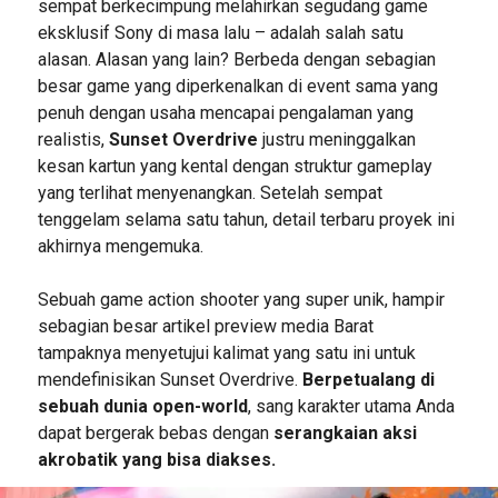
sempat berkecimpung melahirkan segudang game
eksklusif Sony di masa lalu – adalah salah satu
alasan. Alasan yang lain? Berbeda dengan sebagian
besar game yang diperkenalkan di event sama yang
penuh dengan usaha mencapai pengalaman yang
realistis,
Sunset Overdrive
justru meninggalkan
kesan kartun yang kental dengan struktur gameplay
yang terlihat menyenangkan. Setelah sempat
tenggelam selama satu tahun, detail terbaru proyek ini
akhirnya mengemuka.
Sebuah game action shooter yang super unik, hampir
sebagian besar artikel preview media Barat
tampaknya menyetujui kalimat yang satu ini untuk
mendefinisikan Sunset Overdrive.
Berpetualang di
sebuah dunia open-world
, sang karakter utama Anda
dapat bergerak bebas dengan
serangkaian aksi
akrobatik yang bisa diakses.