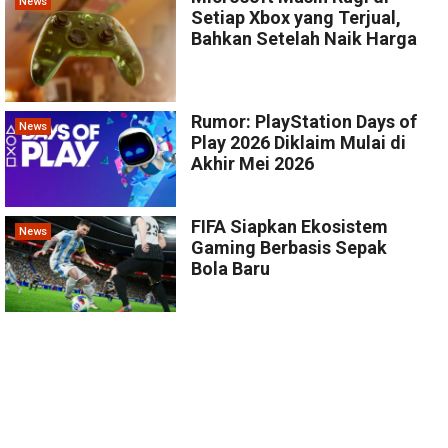
News
Setiap Xbox yang Terjual,
Bahkan Setelah Naik Harga
Rumor: PlayStation Days of
News
Play 2026 Diklaim Mulai di
Akhir Mei 2026
FIFA Siapkan Ekosistem
News
Gaming Berbasis Sepak
Bola Baru