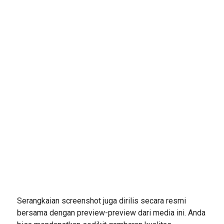
Serangkaian screenshot juga dirilis secara resmi
bersama dengan preview-preview dari media ini. Anda