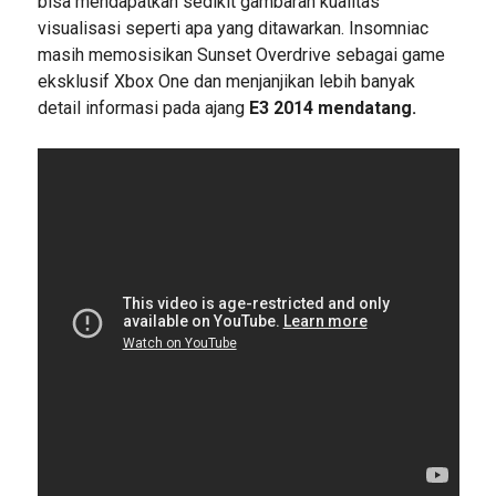
bisa mendapatkan sedikit gambaran kualitas
visualisasi seperti apa yang ditawarkan. Insomniac
masih memosisikan Sunset Overdrive sebagai game
eksklusif Xbox One dan menjanjikan lebih banyak
detail informasi pada ajang
E3 2014 mendatang.