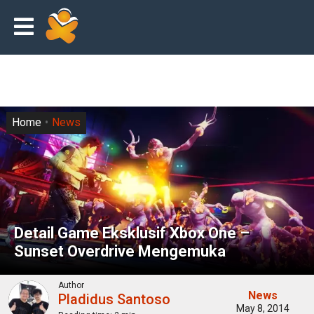
Home
News
Detail Game Eksklusif Xbox One –
Sunset Overdrive Mengemuka
Author
News
Pladidus Santoso
May 8, 2014