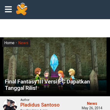
Home
News
Final Fantasy III Versi PC Dapatkan
Tanggal Rilis!
Author
News
Pladidus Santoso
May 26, 2014