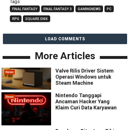
Tags:
FINAL FANTASY
FINAL FANTASY 3
GAMINGNEWS
PC
RPG
SQUARE ENIX
LOAD COMMENTS
More Articles
Valve Rilis Driver Sistem
News
Operasi Windows untuk
Steam Machine
Nintendo Tanggapi
News
Ancaman Hacker Yang
Klaim Curi Data Karyawan