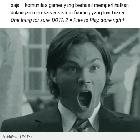
saja – komunitas gamer yang berhasil memperlihatkan
dukungan mereka via sistem funding yang luar biasa.
One thing for sure, DOTA 2 = Free to Play, done right!
6 Million USD??!