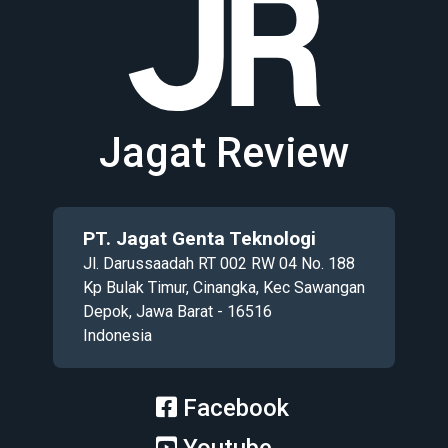
Jagat Review
PT. Jagat Genta Teknologi
Jl. Darussaadah RT 002 RW 04 No. 188
Kp Bulak Timur, Cinangka, Kec Sawangan
Depok, Jawa Barat - 16516
Indonesia
Facebook
Youtube