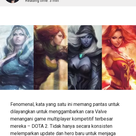
Reading time:
3 min
Fenomenal, kata yang satu ini memang pantas untuk
dilayangkan untuk menggambarkan cara Valve
menangani game multiplayer kompetitif terbesar
mereka – DOTA 2. Tidak hanya secara konsisten
melemparkan update dan hero baru untuk menjaga