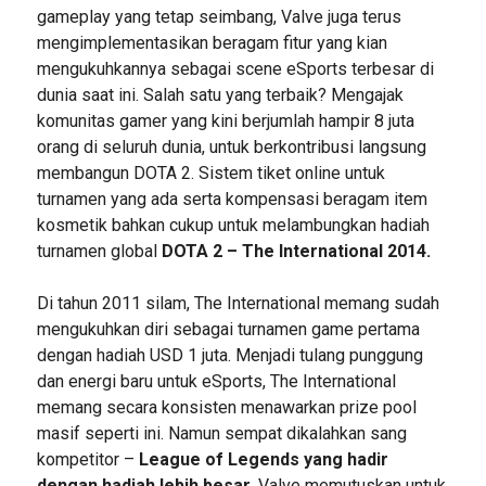
gameplay yang tetap seimbang, Valve juga terus
mengimplementasikan beragam fitur yang kian
mengukuhkannya sebagai scene eSports terbesar di
dunia saat ini. Salah satu yang terbaik? Mengajak
komunitas gamer yang kini berjumlah hampir 8 juta
orang di seluruh dunia, untuk berkontribusi langsung
membangun DOTA 2. Sistem tiket online untuk
turnamen yang ada serta kompensasi beragam item
kosmetik bahkan cukup untuk melambungkan hadiah
turnamen global
DOTA 2 – The International 2014.
Di tahun 2011 silam, The International memang sudah
mengukuhkan diri sebagai turnamen game pertama
dengan hadiah USD 1 juta. Menjadi tulang punggung
dan energi baru untuk eSports, The International
memang secara konsisten menawarkan prize pool
masif seperti ini. Namun sempat dikalahkan sang
kompetitor –
League of Legends yang hadir
dengan hadiah lebih besar,
Valve memutuskan untuk