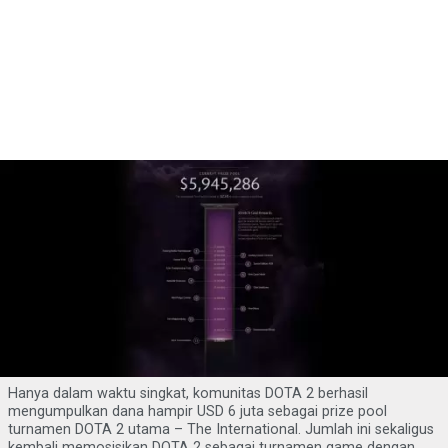
Hanya dalam waktu singkat, komunitas DOTA 2 berhasil
mengumpulkan dana hampir USD 6 juta sebagai prize pool
turnamen DOTA 2 utama – The International. Jumlah ini sekaligus
kembali memosisikan DOTA 2 sebagai turnamen game dengan