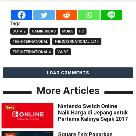
Tags:
DOTA 2
GAMINGNEWS
MOBA
PC
THE INTERNATIONAL
THE INTERNATIONAL 2014
THE INTERNATIONAL 4
VALVE
LOAD COMMENTS
More Articles
Nintendo Switch Online
News
Naik Harga di Jepang untuk
Pertama Kalinya Sejak 2017
Square Enix Paparkan
News