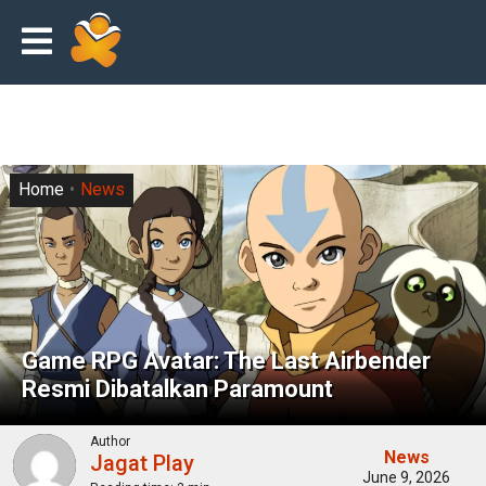
Home
News
Game RPG Avatar: The Last Airbender
Resmi Dibatalkan Paramount
Author
News
Jagat Play
June 9, 2026