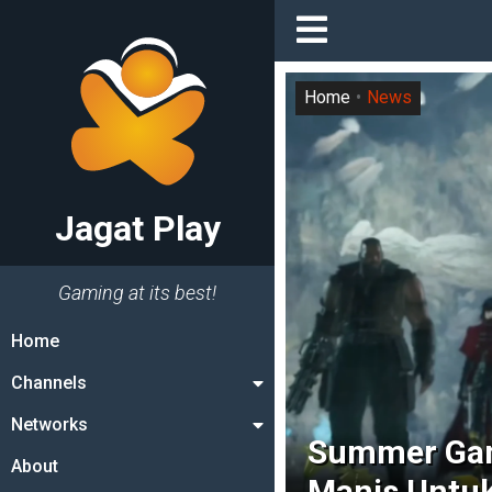
Home
News
Jagat Play
Gaming at its best!
Home
Channels
Networks
Summer Gam
About
Manis Untuk 