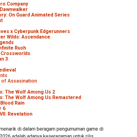
ero Company
 Dawnwalker
ry: On Guard Animated Series
ht
ves x Cyberpunk Edgerunners
er Wilds: Ascendance
egends
nfinite Rush
: Crossworlds
an 3
edieval
nts
 of Assasination
es: The Wolf Among Us 2
ies: The Wolf Among Us Remastered
 Blood Rain
r 6
VII: Revelation
p menarik di dalam beragam pengumuman game di
026 adalah adanya keseragaman untuk rilis