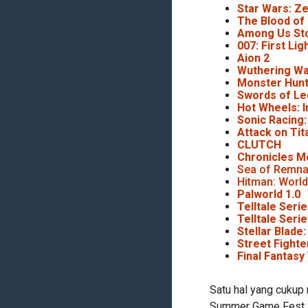
Star Wars: Z
The Blood of
Among Us Sto
007: First Lig
Aion 2
Wuthering Wa
Monster Hunt
Swords of L
Hot Wheels: I
Sonic Racing
Attack on Tit
CLUTCH
Chronicles M
Sea of Remna
Hitman: World
Palworld 1.0
Telltale Seri
Telltale Ser
Stellar Blade:
Street Fighte
Final Fantasy 
Satu hal yang cuku
Summer Game Fest 2