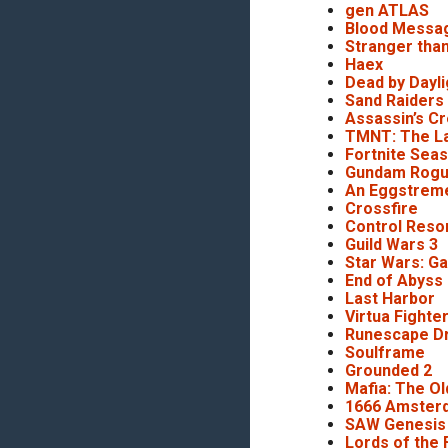
gen ATLAS
Blood Messa
Stranger tha
Haex
Dead by Dayli
Sand Raiders
Assassin’s Cr
TMNT: The La
Fortnite Sea
Gundam Rogu
An Eggstrem
Crossfire
Control Reso
Guild Wars 3
Star Wars: Ga
End of Abyss
Last Harbor
Virtua Fighte
Runescape D
Soulframe
Grounded 2
Mafia: The O
1666 Amster
SAW Genesis
Lords of the 