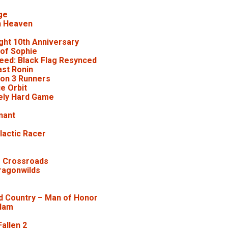
ge
n Heaven
ght 10th Anniversary
 of Sophie
eed: Black Flag Resynced
st Ronin
son 3 Runners
e Orbit
ely Hard Game
nant
lactic Racer
r Crossroads
ragonwilds
ld Country – Man of Honor
dam
Fallen 2