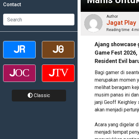
Contact
Author
Jagat Play
Reading time:
4 mi
Ajang showcase 
Game Fest 2026, 
Resident Evil baru
Bagi gamer di seant
merupakan momen yan
melihat beragam kej
musim panas ini dan
Classic
janji Geoff Keighley
akan menjadi pertun
Acara yang digelar d
menjadi tempat pen