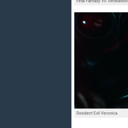
Final Fantasy VII: Revelation
Resident Evil Veronica