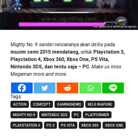
Mighty No. 9 sendiri rencananya akan dirilis pada
musim semi 2015 mendatang,
untuk
Playstation 3,
Playstation 4, Xbox 360, Xbox One, PS Vita,
Nintendo 3DS, dan tentu saja – PC
.
Make us miss
Megaman more and more..
Tags:
ACTION
COMCEPT
GAMINGNEWS
KEIJI INAFUNE
MIGHTY NO.9
NINTENDO 3DS
PC
PLATFORMER
PLAYSTATION 4
PS 3
PS VITA
XBOX 360
XBOX ONE