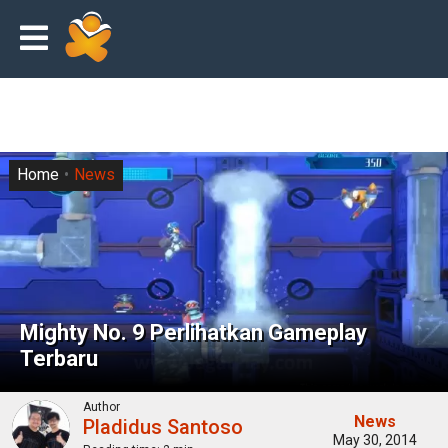
Home
News
Mighty No. 9 Perlihatkan Gameplay
Terbaru
Author
News
Pladidus Santoso
May 30, 2014