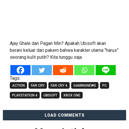
Ajay Ghale dan Pagan Min? Apakah Ubisoft akan
berani keluar dari pakem bahwa karakter utama “harus”
seorang kulit putih? Kita tunggu saja.
Tags:
ACTION
FAR CRY
FAR CRY 4
GAMINGNEWS
PC
PLAYSTATION 4
UBISOFT
XBOX ONE
LOAD COMMENTS