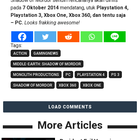
Shadow of Mordor sendiri rencananya akan dirilis
pada
7 Oktober 2014
mendatang, utuk
Playstation 4,
Playstation 3, Xbox One, Xbox 360, dan tentu saja
– PC.
Looks frakking awesome!
Tags:
ACTION
GAMINGNEWS
MIDDLE-EARTH: SHADOW OF MORDOR
MONOLITH PRODUCTIONS
PC
PLAYSTATION 4
PS 3
SHADOW OF MORDOR
XBOX 360
XBOX ONE
LOAD COMMENTS
More Articles