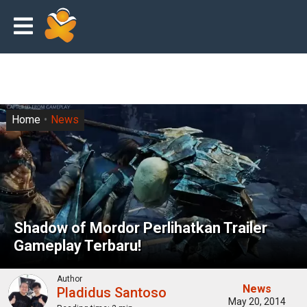
Home
News
Shadow of Mordor Perlihatkan Trailer
Gameplay Terbaru!
Author
News
Pladidus Santoso
May 20, 2014