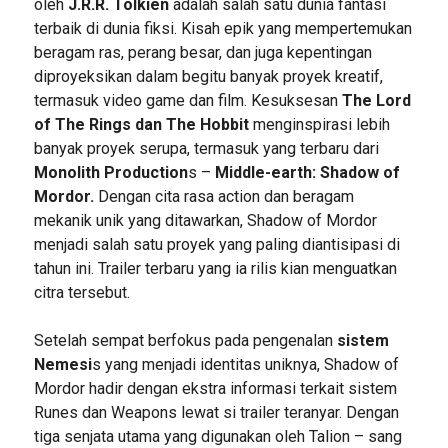
oleh
J.R.R. Tolkien
adalah salah satu dunia fantasi
terbaik di dunia fiksi. Kisah epik yang mempertemukan
beragam ras, perang besar, dan juga kepentingan
diproyeksikan dalam begitu banyak proyek kreatif,
termasuk video game dan film. Kesuksesan
The Lord
of The Rings dan The Hobbit
menginspirasi lebih
banyak proyek serupa, termasuk yang terbaru dari
Monolith Production
s –
Middle-earth: Shadow of
Mordor.
Dengan cita rasa action dan beragam
mekanik unik yang ditawarkan, Shadow of Mordor
menjadi salah satu proyek yang paling diantisipasi di
tahun ini. Trailer terbaru yang ia rilis kian menguatkan
citra tersebut.
Setelah sempat berfokus pada pengenalan
sistem
Nemesi
s yang menjadi identitas uniknya, Shadow of
Mordor hadir dengan ekstra informasi terkait sistem
Runes dan Weapons lewat si trailer teranyar. Dengan
tiga senjata utama yang digunakan oleh Talion – sang