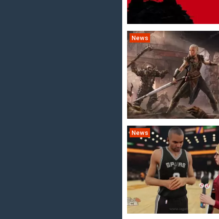
News
News