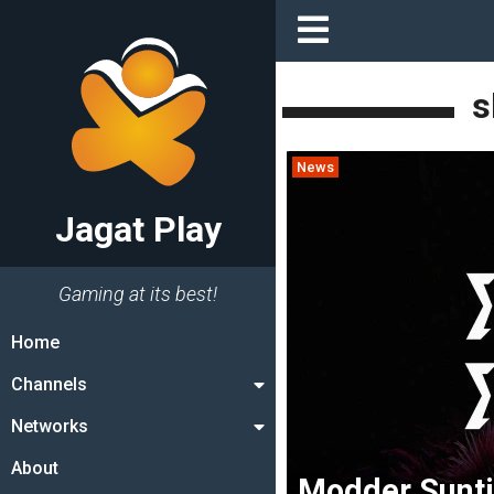
s
News
Jagat Play
Gaming at its best!
Home
Channels
Networks
About
Modder Sunt