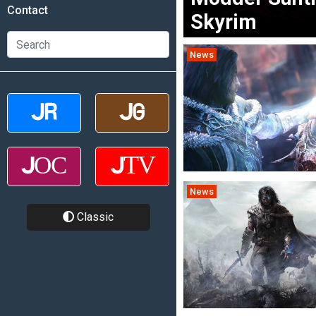
Contact
Skyrim
News
News
Classic