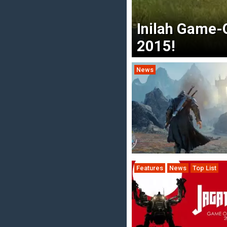
Inilah Game
2015!
News
Features
News
Top List