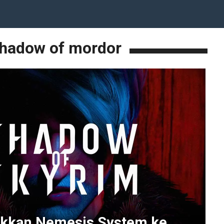
hadow of mordor
ikkan Nemesis System ke