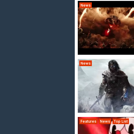
News
News
Features
News
Top List