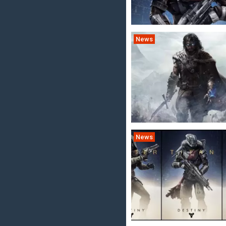
News
News