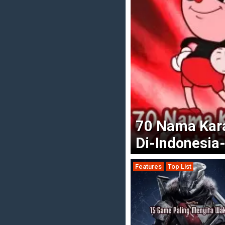
70 Nama Kara
Di-Indonesia
Features
Top List