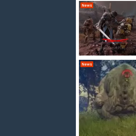
News
News