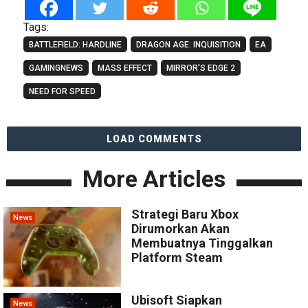
Tags:
BATTLEFIELD: HARDLINE
DRAGON AGE: INQUISITION
EA
GAMINGNEWS
MASS EFFECT
MIRROR'S EDGE 2
NEED FOR SPEED
LOAD COMMENTS
More Articles
Strategi Baru Xbox
News
Dirumorkan Akan
Membuatnya Tinggalkan
Platform Steam
Ubisoft Siapkan
News