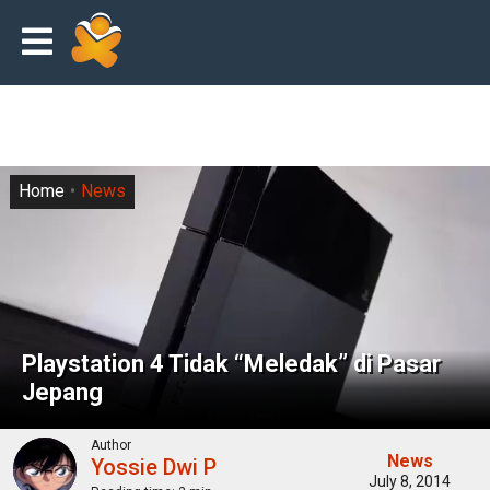
Home
News
Playstation 4 Tidak “Meledak” di Pasar
Jepang
Author
News
Yossie Dwi P
July 8, 2014