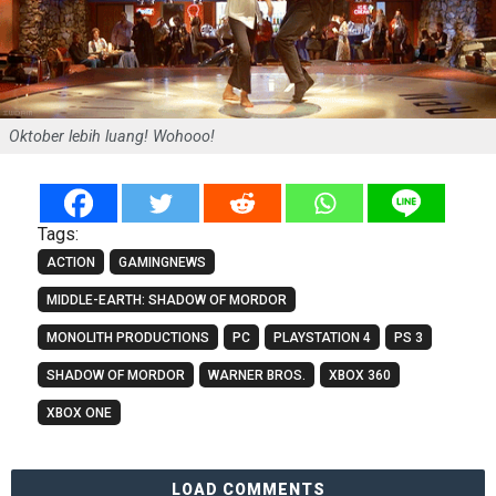
Oktober lebih luang! Wohooo!
Tags:
ACTION
GAMINGNEWS
MIDDLE-EARTH: SHADOW OF MORDOR
MONOLITH PRODUCTIONS
PC
PLAYSTATION 4
PS 3
SHADOW OF MORDOR
WARNER BROS.
XBOX 360
XBOX ONE
LOAD COMMENTS