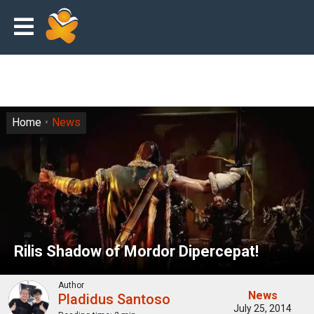
Home
News
Rilis Shadow of Mordor Dipercepat!
Author
News
Pladidus Santoso
July 25, 2014