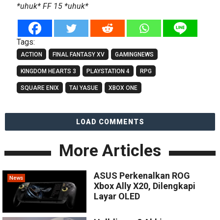
*uhuk* FF 15 *uhuk*
Tags:
ACTION
FINAL FANTASY XV
GAMINGNEWS
KINGDOM HEARTS 3
PLAYSTATION 4
RPG
SQUARE ENIX
TAI YASUE
XBOX ONE
LOAD COMMENTS
More Articles
ASUS Perkenalkan ROG
News
Xbox Ally X20, Dilengkapi
Layar OLED