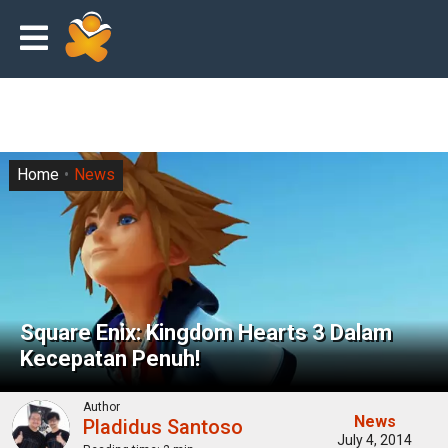
Home
News
Square Enix: Kingdom Hearts 3 Dalam
Kecepatan Penuh!
Author
News
Pladidus Santoso
July 4, 2014