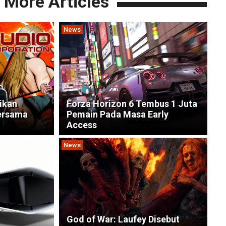
More Articles
News
ikan
Forza Horizon 6 Tembus 1 Juta
ersama
Pemain Pada Masa Early
Access
News
God of War: Laufey Disebut