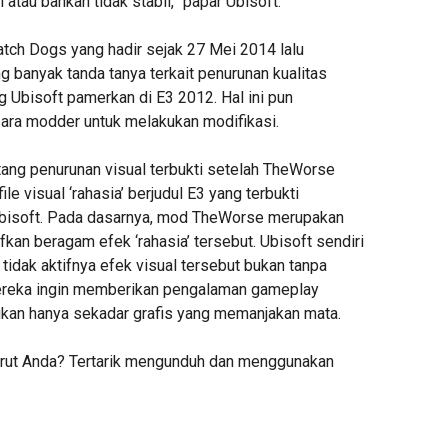
 atau bahkan tidak stabil,” papar Ubisoft.
atch Dogs yang hadir sejak 27 Mei 2014 lalu
anyak tanda tanya terkait penurunan kualitas
g Ubisoft pamerkan di E3 2012. Hal ini pun
ara modder untuk melakukan modifikasi.
tang penurunan visual terbukti setelah TheWorse
e visual ‘rahasia’ berjudul E3 yang terbukti
Ubisoft. Pada dasarnya, mod TheWorse merupakan
kan beragam efek ‘rahasia’ tersebut. Ubisoft sendiri
idak aktifnya efek visual tersebut bukan tanpa
Mereka ingin memberikan pengalaman gameplay
bukan hanya sekadar grafis yang memanjakan mata.
rut Anda? Tertarik mengunduh dan menggunakan