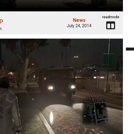
readmode
News
 P
July 24, 2014
n