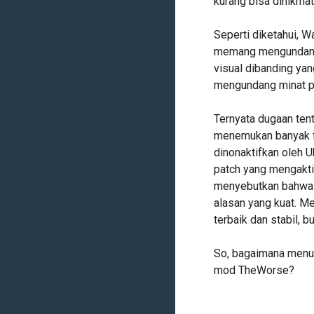
kurang bisa dinikmati
Seperti diketahui, W
memang mengundang b
visual dibanding yan
mengundang minat p
Ternyata dugaan ten
menemukan banyak fil
dinonaktifkan oleh 
patch yang mengaktif
menyebutkan bahwa t
alasan yang kuat. 
terbaik dan stabil, 
So, bagaimana menu
mod TheWorse?