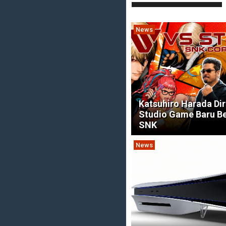
News
Katsuhiro Harada Dir
Studio Game Baru B
SNK
News