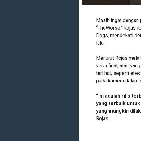
Masih ingat dengan
“TheWorse” Rojas it
Dogs, mendekati den
lalu.
Menurut Rojas melalu
versi final, atau yan
terlihat, seperti efe
pada kamera dalam 
“Ini adalah rilis t
yang terbaik untu
yang mungkin dilak
Rojas.