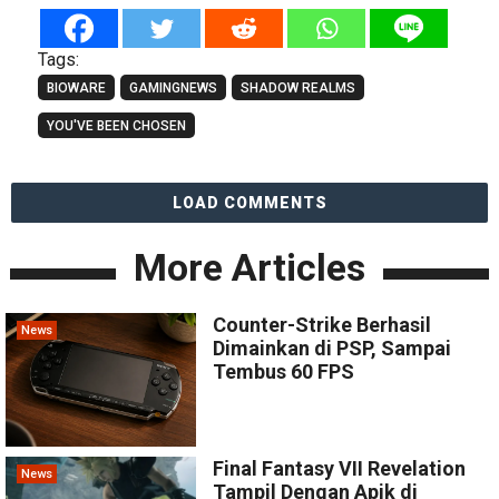
Tags:
BIOWARE
GAMINGNEWS
SHADOW REALMS
YOU'VE BEEN CHOSEN
LOAD COMMENTS
More Articles
Counter-Strike Berhasil
News
Dimainkan di PSP, Sampai
Tembus 60 FPS
Final Fantasy VII Revelation
News
Tampil Dengan Apik di