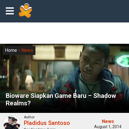
Home
News
Bioware Siapkan Game Baru – Shadow
Realms?
Author
News
Pladidus Santoso
August 1, 2014