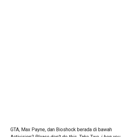
GTA, Max Payne, dan Bioshock berada di bawah
Activision?
Please don’t do this, Take Two, i beg you..