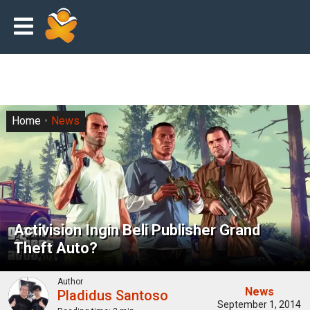
Home
News
Activision Ingin Beli Publisher Grand
Theft Auto?
Author
News
Pladidus Santoso
September 1, 2014