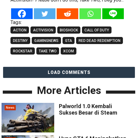
Tags:
ACTION
ACTIVISION
BIOSHOCK
CALL OF DUTY
DESTINY
GAMINGNEWS
GTA
RED DEAD REDEMPTION
ROCKSTAR
TAKE TWO
XCOM
LOAD COMMENTS
More Articles
Palworld 1.0 Kembali
News
Sukses Besar di Steam