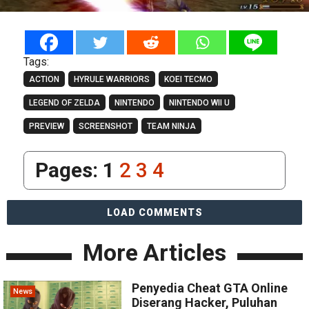
Tags:
ACTION
HYRULE WARRIORS
KOEI TECMO
LEGEND OF ZELDA
NINTENDO
NINTENDO WII U
PREVIEW
SCREENSHOT
TEAM NINJA
Pages:
1
2
3
4
LOAD COMMENTS
More Articles
Penyedia Cheat GTA Online
News
Diserang Hacker, Puluhan