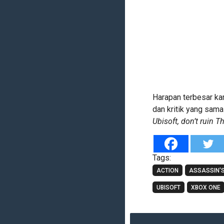
Harapan terbesar ka
dan kritik yang sama 
Ubisoft, don’t ruin T
Tags:
ACTION
ASSASSIN'S
UBISOFT
XBOX ONE