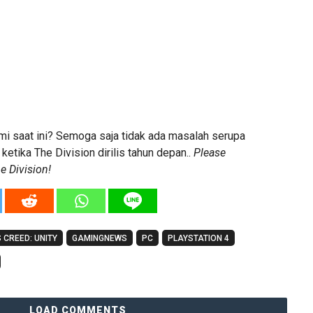
mi saat ini? Semoga saja tidak ada masalah serupa
ketika The Division dirilis tahun depan..
Please
he Division!
 CREED: UNITY
GAMINGNEWS
PC
PLAYSTATION 4
LOAD COMMENTS