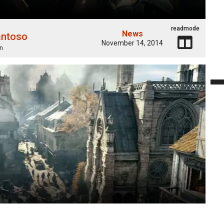
readmode
News
antoso
November 14, 2014
n