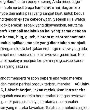
yang Baru”, entah berapa sering Anda mendengar
ni selama beberapa hari terakhir ini. Bagiamana
 hype dan antisipasi yang sangat kuat, untuk kedua
ang dengan ekstra kekecewaan. Setelah rilis Watch
tidak berakhir sebaik yang dibayangkan, terutama
soft kembali melakukan hal yang sama dengan
e kacau, bug, glitch, sistem microtransactions
nduh aplikasi mobile yang disertakan menjadi
Dengan ekstra kebijakan embargo review yang ada,
tampil memesona di mata reviewer game luar. Nilai
das tampaknya menjadi tamparan yang cukup keras
asa yang satu ini.
angat mengerti respon seperti apa yang mereka
 dan media perihal produk terbaru mereka – AC Unity.
BC
,
Ubisoft berjanji akan melakukan introspeksi
ngubah cara mereka berinteraksi dengan reviewer
 gamer pada umumnya, terutama dari masalah
nan yang mereka tawarkan. Salah satu solusi singkat