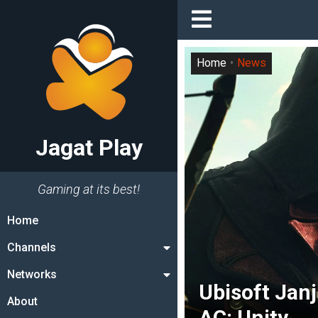
Home
News
Jagat Play
Gaming at its best!
Home
Channels
Networks
Ubisoft Janj
About
AC: Unity