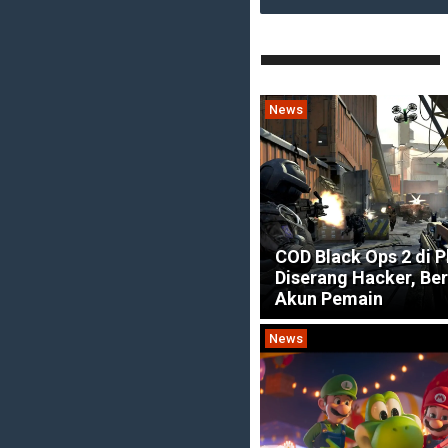
News
COD Black Ops 2 di P
Diserang Hacker, Be
Akun Pemain
News