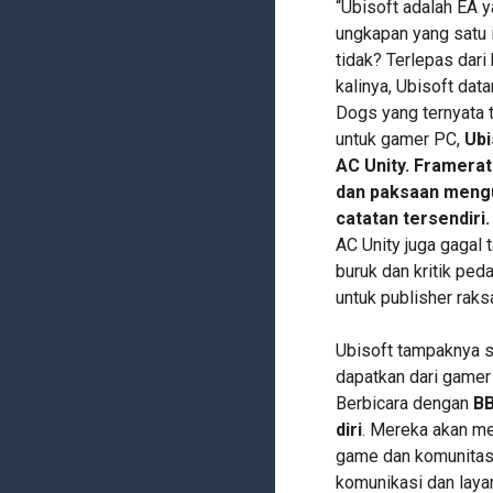
“Ubisoft adalah EA 
ungkapan yang satu i
tidak? Terlepas dari
kalinya, Ubisoft dat
Dogs yang ternyata 
untuk gamer PC,
Ubi
AC Unity. Framerat
dan paksaan mengu
catatan tersendiri.
AC Unity juga gagal 
buruk dan kritik pe
untuk publisher raks
Ubisoft tampaknya s
dapatkan dari gamer
Berbicara dengan
B
diri
. Mereka akan me
game dan komunitas
komunikasi dan laya