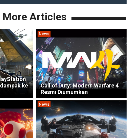
More Articles
News
layStation
rdampak ke
Call of Duty: Modern Warfare 4
Resmi Diumumkan
News