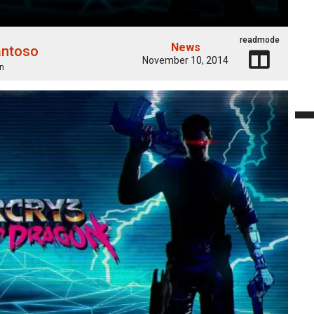
readmode
News
antoso
November 10, 2014
n