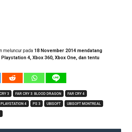
an meluncur pada
18 November 2014 mendatang
 Playstation 4, Xbox 360, Xbox One, dan tentu
CRY 3
FAR CRY 3: BLOOD DRAGON
FAR CRY 4
PLAYSTATION 4
PS 3
UBISOFT
UBISOFT MONTREAL
E