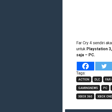
Far Cry 4 sendiri ak
untuk
Playstation 3,
saja – PC.
Tags:
ACTION
DLC
FAR 
GAMINGNEWS
PC
XBOX 360
XBOX ON