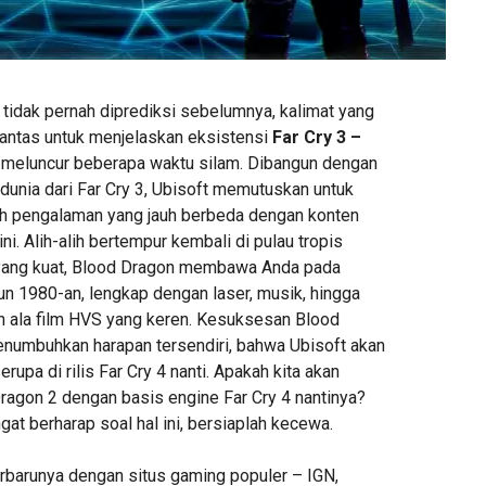
 tidak pernah diprediksi sebelumnya, kalimat yang
pantas untuk menjelaskan eksistensi
Far Cry 3 –
meluncur beberapa waktu silam. Dibangun dengan
unia dari Far Cry 3, Ubisoft memutuskan untuk
h pengalaman yang jauh berbeda dengan konten
ni. Alih-alih bertempur kembali di pulau tropis
 yang kuat, Blood Dragon membawa Anda pada
un 1980-an, lengkap dengan laser, musik, hingga
 ala film HVS yang keren. Kesuksesan Blood
enumbuhkan harapan tersendiri, bahwa Ubisoft akan
pa di rilis Far Cry 4 nanti. Apakah kita akan
gon 2 dengan basis engine Far Cry 4 nantinya?
at berharap soal hal ini, bersiaplah kecewa.
barunya dengan situs gaming populer – IGN,