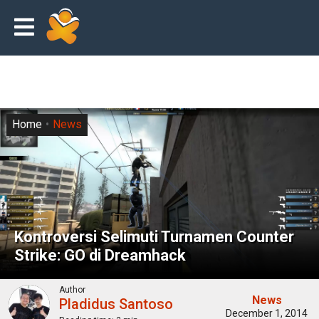
Home
News
Kontroversi Selimuti Turnamen Counter
Strike: GO di Dreamhack
Author
News
Pladidus Santoso
December 1, 2014